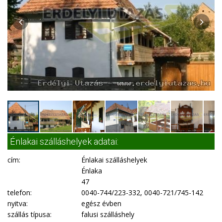
Énlakai szálláshelyek adatai:
cím:
Énlakai szálláshelyek
Énlaka
47
telefon:
0040-744/223-332, 0040-721/745-142
nyitva:
egész évben
szállás típusa:
falusi szálláshely