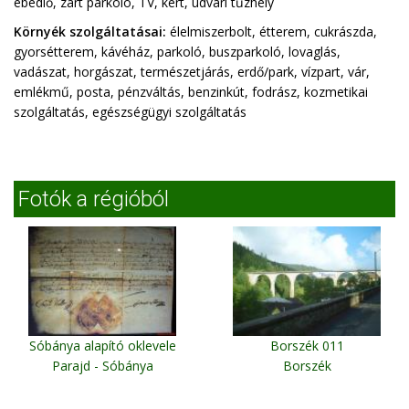
ebédlő, zárt parkoló, TV, kert, udvari tűzhely
Környék szolgáltatásai:
élelmiszerbolt, étterem, cukrászda,
gyorsétterem, kávéház, parkoló, buszparkoló, lovaglás,
vadászat, horgászat, természetjárás, erdő/park, vízpart, vár,
emlékmű, posta, pénzváltás, benzinkút, fodrász, kozmetikai
szolgáltatás, egészségügyi szolgáltatás
Fotók a régióból
Sóbánya alapító oklevele
Borszék 011
Parajd - Sóbánya
Borszék