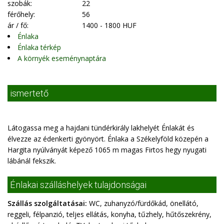
szobák:
22
férőhely:
56
ár / fő:
1400 - 1800 HUF
Énlaka
Énlaka térkép
A környék eseménynaptára
ismertető
Látogassa meg a hajdani tündérkirály lakhelyét Énlakát és
élvezze az édenkerti gyönyört. Énlaka a Székelyföld közepén a
Hargita nyúlványát képező 1065 m magas Firtos hegy nyugati
lábánál fekszik.
Énlakai szálláshelyek tulajdonságai
Szállás szolgáltatásai:
WC, zuhanyzó/fürdőkád, önellátó,
reggeli, félpanzió, teljes ellátás, konyha, tűzhely, hűtőszekrény,