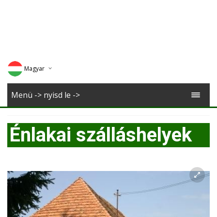
Magyar
Deutsch
Menü -> nyisd le ->
English
Énlakai szálláshelyek
Romana