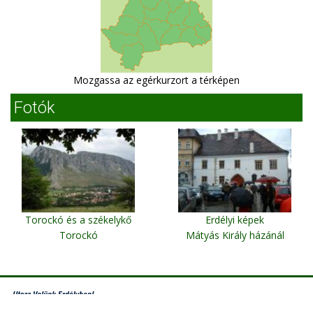
Mozgassa az egérkurzort a térképen
Fotók
Torockó és a székelykő
Erdélyi képek
Torockó
Mátyás Király házánál