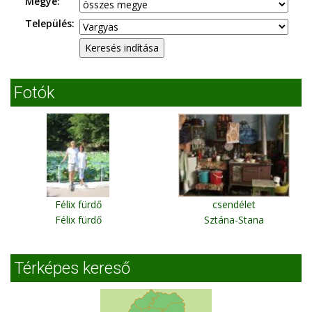
Megye:
Település:
Fotók
Félix fürdő
csendélet
Félix fürdő
Sztána-Stana
Térképes kereső