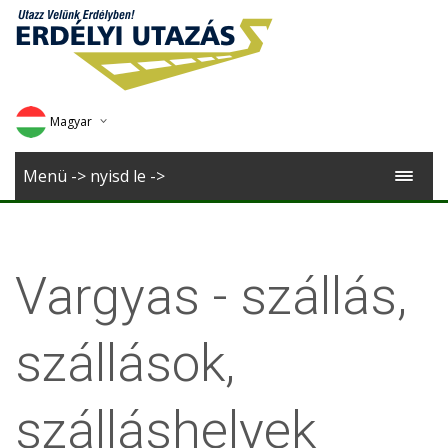
Magyar
Deutsch
Menü -> nyisd le ->
English
Romana
Vargyas - szállás,
szállások,
szálláshelyek