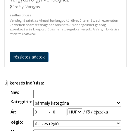
Erdély, Vargyas
szállás típusa
:
Vendégházaink az Almási barlangot körülvevõ természeti rezervátum
közvetlen szomszédságában találhatók. Vendégeinket gazdag
szórakozási és kikapcsolódási lehetõsegekkel várjuk. A Varg...
folytatás a
részletes adatoknál
részletes adatok
Új keresés indítása:
Név:
Kategória:
Ár:
-
/ fő / éjszaka
Régió: