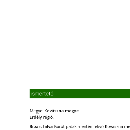
ismertető
Megye:
Kovászna megye
.
Erdély
régió.
Bibarcfalva
Barót-patak mentén fekvő Kovászna meg