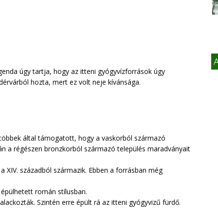
A
genda úgy tartja, hogy az itteni gyógyvízforrások úgy
dérvárból hozta, mert ez volt neje kívánsága.
egtöbbek által támogatott, hogy a vaskorból származó
ján a régészen bronzkorból származó település maradványait
a, a XIV. századból származik. Ebben a forrásban még
épülhetett román stílusban.
lackozták. Szintén erre épült rá az itteni gyógyvizű fürdő.