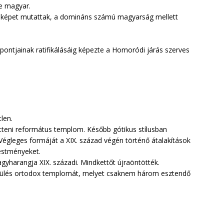
e magyar.
b képet mutattak, a domináns számú magyarság mellett
 pontjainak ratifikálásáig képezte a Homoródi járás szerves
len.
itteni református templom. Később gótikus stílusban
. Végleges formáját a XIX. század végén történő átalakítások
festményeket.
gyharangja XIX. századi. Mindkettőt újraöntötték.
lepülés ortodox templomát, melyet csaknem három esztendő