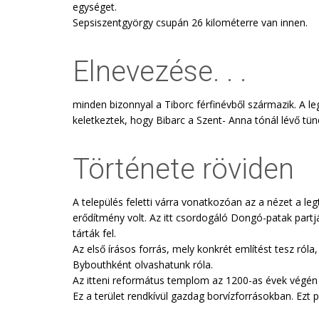
egységet.
Sepsiszentgyörgy csupán 26 kilométerre van innen.
Elnevezése. . .
minden bizonnyal a Tiborc férfinévből származik. A le
keletkeztek, hogy Bibarc a Szent- Anna tónál lévő tün
Története röviden
A település feletti várra vonatkozóan az a nézet a l
erődítmény volt. Az itt csordogáló Dongó-patak part
tárták fel.
Az első írásos forrás, mely konkrét említést tesz ról
Bybouthként olvashatunk róla.
Az itteni református templom az 1200-as évek végén 
Ez a terület rendkívül gazdag borvízforrásokban. Ezt pa