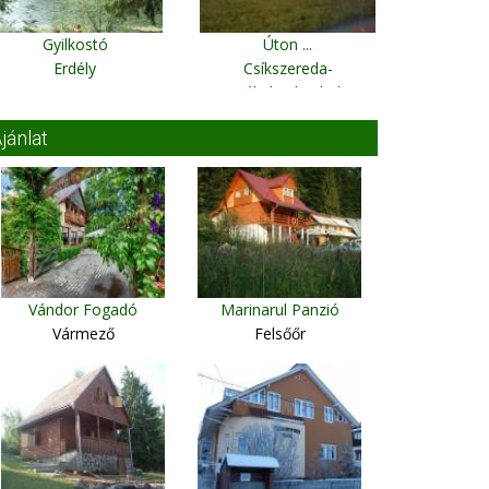
Gyilkostó
Úton ...
Erdély
Csíkszereda-
Székelyudvarhely
jánlat
Vándor Fogadó
Marinarul Panzió
Vármező
Felsőőr