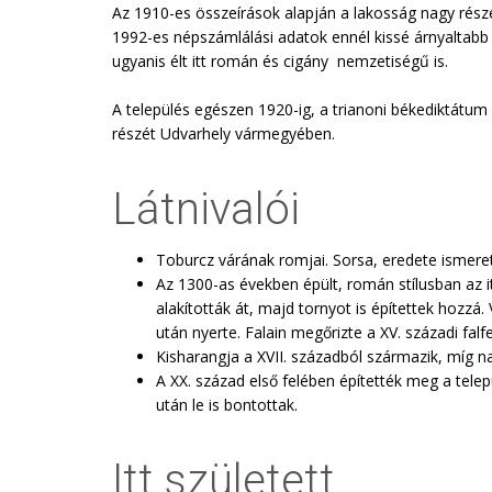
Az 1910-es összeírások alapján a lakosság nagy rész
1992-es népszámlálási adatok ennél kissé árnyaltab
ugyanis élt itt román és cigány nemzetiségű is.
A település egészen 1920-ig, a trianoni békediktátum
részét Udvarhely vármegyében.
Látnivalói
Toburcz várának romjai. Sorsa, eredete ismeret
Az 1300-as években épült, román stílusban az 
alakították át, majd tornyot is építettek hozzá
után nyerte. Falain megőrizte a XV. századi fal
Kisharangja a XVII. századból származik, míg na
A XX. század első felében építették meg a te
után le is bontottak.
Itt született. . .