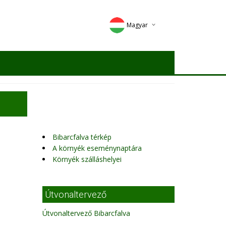
Magyar
Deutsch
English
Romana
Bibarcfalva térkép
A környék eseménynaptára
Környék szálláshelyei
Útvonaltervező
Útvonaltervező Bibarcfalva