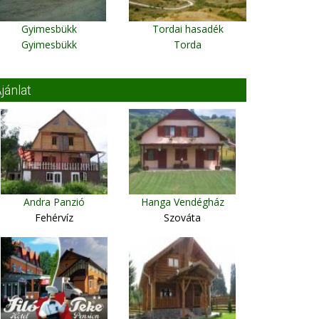
Gyimesbükk
Tordai hasadék
Gyimesbükk
Torda
jánlat
Andra Panzió
Hanga Vendégház
Fehérvíz
Szováta