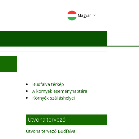
Magyar
Deutsch
English
Romana
Budfalva térkép
A környék eseménynaptára
Környék szálláshelyei
Útvonaltervező
Útvonaltervező Budfalva