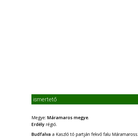
ismertető
Megye:
Máramaros megye
.
Erdély
régió.
Budfalva
a Kaszló tó partján fekvő falu Máramaros