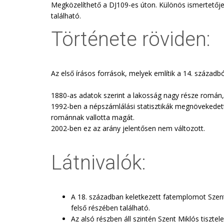
Megközelíthető a DJ109-es úton. Különös ismertetője
található.
Története röviden:
Az első írásos források, melyek említik a 14. századb
1880-as adatok szerint a lakosság nagy része romá
1992-ben a népszámlálási statisztikák megnövekedet
románnak vallotta magát.
2002-ben ez az arány jelentősen nem változott.
Látnivalók:
A 18. században keletkezett fatemplomot Szent 
felső részében található.
Az alsó részben áll szintén Szent Miklós tiszt