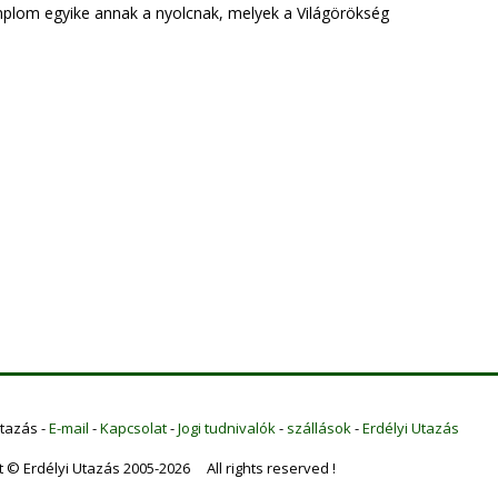
emplom egyike annak a nyolcnak, melyek a Világörökség
Utazás -
E-mail
-
Kapcsolat
-
Jogi tudnivalók
-
szállások
-
Erdélyi Utazás
t © Erdélyi Utazás 2005-2026 All rights reserved !