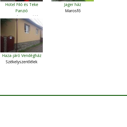
Hotel Filó és Teke
Jager ház
Panzió
Marosfő
Gyergyószentmiklós
Haza-járó Vendégház
Székelyszentlélek