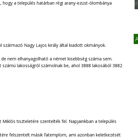
, hogy a település határban régi arany-ezüst-ólombánya
A
ól származó Nagy Lajos király által kiadott okmányok.
n, de nem elhanyagolható a német kisebbség száma sem.
t számú lakosságról számolnak be, ahol 3888 lakosából 3882
Miklós tiszteletére szentelték fel. Napjainkban a település
eletére felszentelt másik fatemplom, ami azonban keletkezését