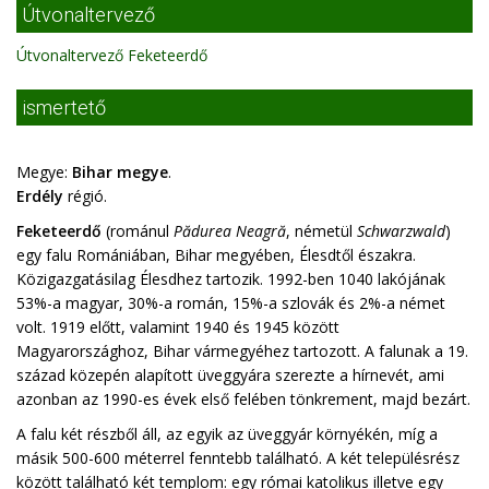
Útvonaltervező
Útvonaltervező Feketeerdő
ismertető
Megye:
Bihar megye
.
Erdély
régió.
Feketeerdő
(románul
Pădurea Neagră
, németül
Schwarzwald
)
egy falu Romániában, Bihar megyében, Élesdtől északra.
Közigazgatásilag Élesdhez tartozik. 1992-ben 1040 lakójának
53%-a magyar, 30%-a román, 15%-a szlovák és 2%-a német
volt. 1919 előtt, valamint 1940 és 1945 között
Magyarországhoz, Bihar vármegyéhez tartozott. A falunak a 19.
század közepén alapított üveggyára szerezte a hírnevét, ami
azonban az 1990-es évek első felében tönkrement, majd bezárt.
A falu két részből áll, az egyik az üveggyár környékén, míg a
másik 500-600 méterrel fenntebb található. A két településrész
között található két templom: egy római katolikus illetve egy