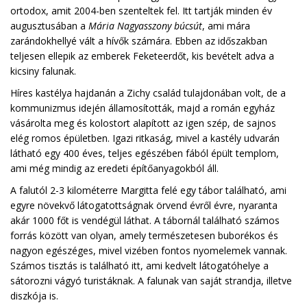
ortodox, amit 2004-ben szenteltek fel. Itt tartják minden év
augusztusában a
Mária Nagyasszony búcsút
, ami mára
zarándokhellyé vált a hívők számára. Ebben az időszakban
teljesen ellepik az emberek Feketeerdőt, kis bevételt adva a
kicsiny falunak.
Híres kastélya hajdanán a Zichy család tulajdonában volt, de a
kommunizmus idején államosították, majd a román egyház
vásárolta meg és kolostort alapított az igen szép, de sajnos
elég romos épületben. Igazi ritkaság, mivel a kastély udvarán
látható egy 400 éves, teljes egészében fából épült templom,
ami még mindig az eredeti építőanyagokból áll.
A falutól 2-3 kilométerre Margitta felé egy tábor található, ami
egyre növekvő látogatottságnak örvend évről évre, nyaranta
akár 1000 főt is vendégül láthat. A tábornál található számos
forrás között van olyan, amely természetesen buborékos és
nagyon egészéges, mivel vizében fontos nyomelemek vannak.
Számos tisztás is található itt, ami kedvelt látogatóhelye a
sátorozni vágyó turistáknak. A falunak van saját strandja, illetve
diszkója is.