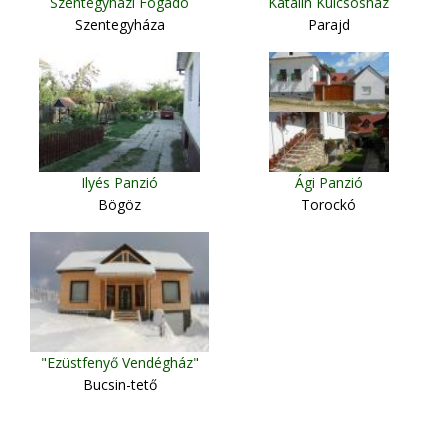
Szentegyházi Fogadó
Katalin Kulcsosház
Szentegyháza
Parajd
Ilyés Panzió
Ági Panzió
Bögöz
Torockó
"Ezüstfenyő Vendégház"
Bucsin-tető