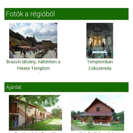
Fotók a régióból
Brassói látvány, háttérben a
Templomban
Fekete Templom
Csíkszereda
Brassó
Ajánlat