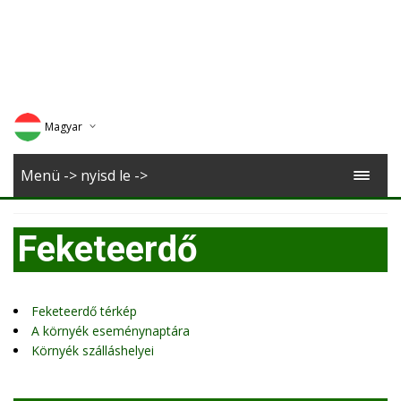
Magyar
Deutsch
Menü -> nyisd le ->
English
Feketeerdő
Romana
Feketeerdő térkép
A környék eseménynaptára
Környék szálláshelyei