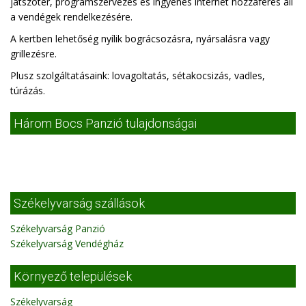
játszótér, programszervezés és ingyenes internet hozzáférés áll
a vendégek rendelkezésére.
A kertben lehetőség nyílik bográcsozásra, nyársalásra vagy
grillezésre.
Plusz szolgáltatásaink: lovagoltatás, sétakocsizás, vadles,
túrázás.
Három Bocs Panzió tulajdonságai
Székelyvarság szállások
Székelyvarság Panzió
Székelyvarság Vendégház
Környező települések
Székelyvarság