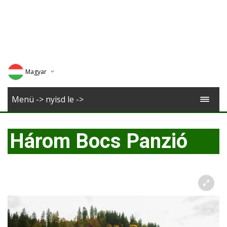
Magyar
Deutsch
Menü -> nyisd le ->
English
Három Bocs Panzió
Romana