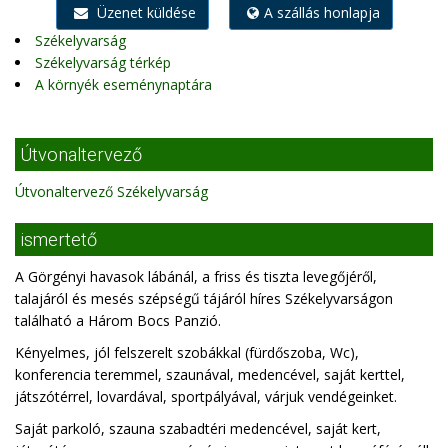
Üzenet küldése
A szállás honlapja
Székelyvarság
Székelyvarság térkép
A környék eseménynaptára
Útvonaltervező
Útvonaltervező Székelyvarság
ismertető
A Görgényi havasok lábánál, a friss és tiszta levegőjéről,
talajáról és mesés szépségű tájáról híres Székelyvarságon
található a Három Bocs Panzió.
Kényelmes, jól felszerelt szobákkal (fürdőszoba, Wc),
konferencia teremmel, szaunával, medencével, saját kerttel,
játszótérrel, lovardával, sportpályával, várjuk vendégeinket.
Saját parkoló, szauna szabadtéri medencével, saját kert,