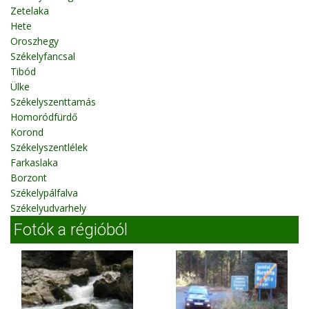
Zetelaka
Hete
Oroszhegy
Székelyfancsal
Tibód
Ülke
Székelyszenttamás
Homoródfürdő
Korond
Székelyszentlélek
Farkaslaka
Borzont
Székelypálfalva
Székelyudvarhely
Fotók a régióból