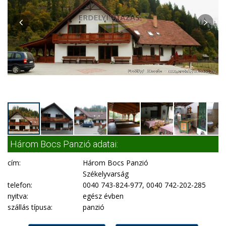
Három Bocs Panzió adatai:
cím:
Három Bocs Panzió
Székelyvarság
telefon:
0040 743-824-977, 0040 742-202-285
nyitva:
egész évben
szállás típusa:
panzió