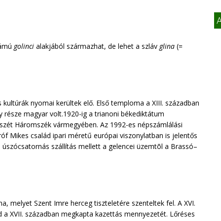
A
zámú
golinci
alakjából származhat, de lehet a szláv
glina
(=
es kultúrák nyomai kerültek elő. Első temploma a XIII. században
y része magyar volt.1920-ig a trianoni békediktátum
s részét Háromszék vármegyében. Az 1992-es népszámlálási
róf Mikes család ipari méretű európai viszonylatban is jelentős
tve úszócsatornás szállítás mellett a gelencei üzemtõl a Brassó–
a, melyet Szent Imre herceg tiszteletére szenteltek fel. A XVI.
ajd a XVII. században megkapta kazettás mennyezetét. Lőréses