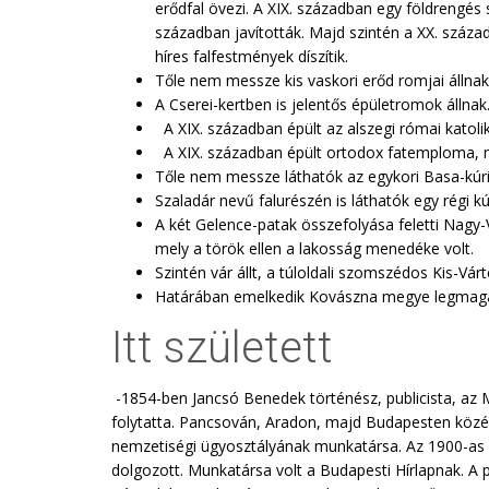
erődfal övezi. A XIX. században egy földrengés 
században javították. Majd szintén a XX. század
híres falfestmények díszítik.
Tőle nem messze kis vaskori erőd romjai állnak
A Cserei-kertben is jelentős épületromok állna
A XIX. században épült az alszegi római katoli
A XIX. században épült ortodox fatemploma, m
Tőle nem messze láthatók az egykori Basa-kúri
Szaladár nevű falurészén is láthatók egy régi kú
A két Gelence-patak összefolyása feletti Nagy-
mely a török ellen a lakosság menedéke volt.
Szintén vár állt, a túloldali szomszédos Kis-V
Határában emelkedik Kovászna megye legmag
Itt született
-1854-ben Jancsó Benedek történész, publicista, az 
folytatta. Pancsován, Aradon, majd Budapesten közép
nemzetiségi ügyosztályának munkatársa. Az 1900-as é
dolgozott. Munkatársa volt a Budapesti Hírlapnak. A p