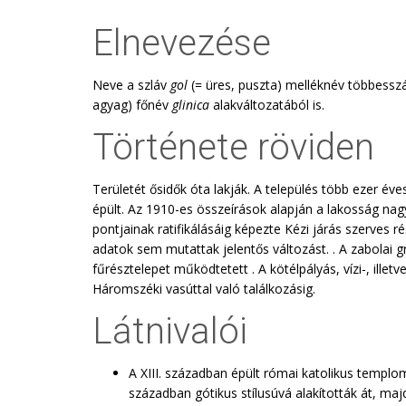
Elnevezése
Neve a szláv
gol
(= üres, puszta) melléknév többess
agyag) főnév
glinica
alakváltozatából is.
Története röviden
Területét ősidők óta lakják. A település több ezer év
épült. Az 1910-es összeírások alapján a lakosság nag
pontjainak ratifikálásáig képezte Kézi járás szerve
adatok sem mutattak jelentős változást. . A zabolai g
fűrésztelepet működtetett . A kötélpályás, vízi-, ille
Háromszéki vasúttal való találkozásig.
Látnivalói
A XIII. században épült római katolikus templom
században gótikus stílusúvá alakították át, m