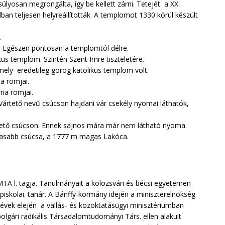
súlyosan megrongálta, így be kellett zárni. Tetejét a XX.
ban teljesen helyreállították. A templomot 1330 körül készült
.
k. Egészen pontosan a templomtól délre.
kus templom. Szintén Szent Imre tiszteletére.
ely eredetileg görög katolikus templom volt.
a romjai.
ria romjai.
Vártető nevű csúcson hajdani vár csekély nyomai láthatók,
ártető csúcson. Ennek sajnos mára már nem látható nyoma.
asabb csúcsa, a 1777 m magas Lakóca.
MTA l. tagja. Tanulmányait a kolozsvári és bécsi egyetemen
iskolai. tanár. A Bánffy-kormány idején a miniszterelnökség
vek elején a vallás- és közoktatásügyi minisztériumban
olgári radikális Társadalomtudományi Társ. ellen alakult