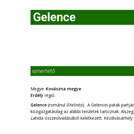
Gelence
ismertető
Megye:
Kovászna megye
.
Erdély
régió.
Gelence
(románul
Ghelinta
): A Gelencei-patak part
közigazgatásilag az alábbi területek tartoznak: Alszeg
Lahida összeolvadásából keletkezett. Kézdivásárhely 