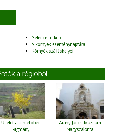
Gelence térkép
A környék eseménynaptára
Környék szálláshelyei
Fotók a régióból
Uj elet a temetoben
Arany János Múzeum
Rigmány
Nagyszalonta