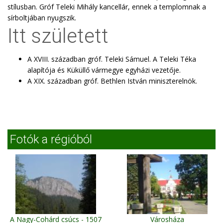
stílusban. Gróf Teleki Mihály kancellár, ennek a templomnak a
sírboltjában nyugszik.
Itt született
A XVIII. században gróf. Teleki Sámuel. A Teleki Téka
alapítója és Küküllő vármegye egyházi vezetője.
A XIX. században gróf. Bethlen István miniszterelnök.
Fotók a régióból
A Nagy-Cohárd csúcs - 1507
Városháza