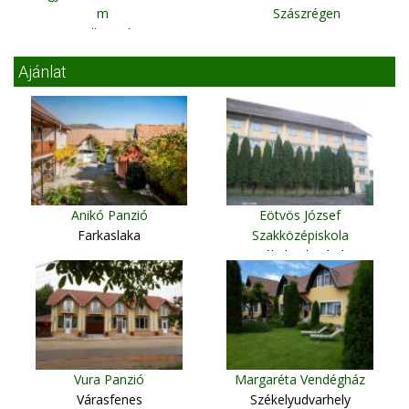
m
Szászrégen
Gyilkos-tó
Ajánlat
Anikó Panzió
Eötvös József
Farkaslaka
Szakközépiskola
Székelyudvarhely
Vura Panzió
Margaréta Vendégház
Várasfenes
Székelyudvarhely