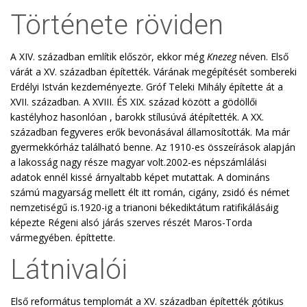
Története röviden
A XIV. században említik először, ekkor még
Knezeg
néven. Első
várát a XV. században építették. Várának megépítését sombereki
Erdélyi István kezdeményezte. Gróf Teleki Mihály építette át a
XVII. században. A XVIII. ÉS XIX. század között a gödöllői
kastélyhoz hasonlóan , barokk stílusúvá átépítették. A XX.
században fegyveres erők bevonásával államosították. Ma már
gyermekkórház található benne. Az 1910-es összeírások alapján
a lakosság nagy része magyar volt.2002-es népszámlálási
adatok ennél kissé árnyaltabb képet mutattak. A domináns
számú magyarság mellett élt itt román, cigány, zsidó és német
nemzetiségű is.1920-ig a trianoni békediktátum ratifikálásáig
képezte Régeni alsó járás szerves részét Maros-Torda
vármegyében. építtette.
Látnivalói
Első református templomát a XV. században építették gótikus