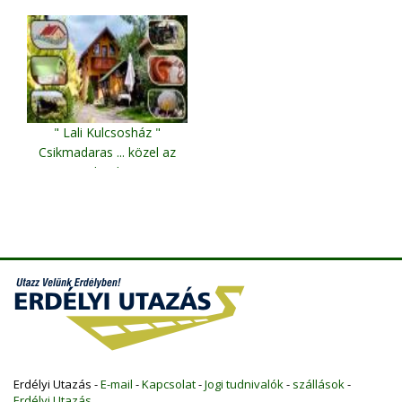
" Lali Kulcsosház "
Csikmadaras ... közel az
otthonhoz
Csíkmadaras
Erdélyi Utazás -
E-mail
-
Kapcsolat
-
Jogi tudnivalók
-
szállások
-
Erdélyi Utazás