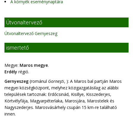
A környék eseménynaptára
Útvonaltervező
Útvonaltervező Gernyeszeg
ismertető
Megye:
Maros megye
.
Erdély
régió.
Gernyeszeg
(románul
Gorneşti
, ): A Maros bal partján Maros
megyei községközpont, melyhez közigazgatásilag az alábbi
települések tartoznak: Erdőcsinád, Kisillye, Kisszederjes,
Körtvélyfája, Magyarpéterlaka, Marosjára, Marostelek és
Nagyszederjes. Marosvásárhely csupán 15 km-re található
innen.