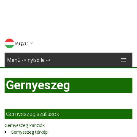
Magyar
Deutsch
Menü -> nyisd le ->
English
Gernyeszeg
Romana
Gernyeszeg szállások
Gernyeszeg Panziók
Gernyeszeg térkép