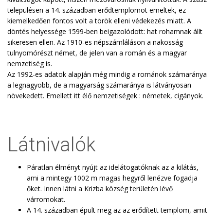
településen a 14. században erődtemplomot emeltek, ez
kiemelkedően fontos volt a török elleni védekezés miatt. A
döntés helyessége 1599-ben beigazolódott: hat rohamnak állt
sikeresen ellen. Az 1910-es népszámláláson a nakosság
tulnyomórészt német, de jelen van a román és a magyar
nemzetiség is.
Az 1992-es adatok alapján még mindig a románok számaránya
a legnagyobb, de a magyarság számaránya is látványosan
növekedett. Emellett itt élő nemzetiségek : németek, cigányok.
Látnivalók
Páratlan élményt nyújt az idelátogatóknak az a kilátás,
ami a mintegy 1002 m magas hegyről lenézve fogadja
őket. Innen látni a Krizba község területén lévő
várromokat.
A 14. században épült meg az az erődített templom, amit