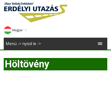
Magyar
Deutsch
Menü -> nyisd le ->
English
Höltövény
Romana