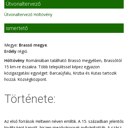
Útvonaltervező
Útvonaltervező Höltövény
ismertető
Megye:
Brassó megye
.
Erdély
régió.
Höltövény
Romániában található Brassó megyében, Brassótól
15 km-re északra. Több településsel képez egyazon
közigazgatási egységet: Barcaújfalu, Krizba és Kutas tartozik
hozzá. Községközpont.
Története:
Az első források Heltwen néven említik. A 15. században jelentős
kiváltságot kapott, hiszen mezővárosnak nyílvánították. A szász