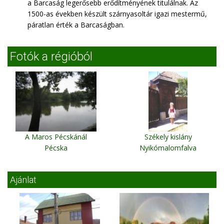
a Barcaság legerősebb erődítményének titulálnak. Az
1500-as években készült szárnyasoltár igazi mestermű,
páratlan érték a Barcaságban.
Fotók a régióból
A Maros Pécskánál
Székely kislány
Pécska
Nyikómalomfalva
Ajánlat