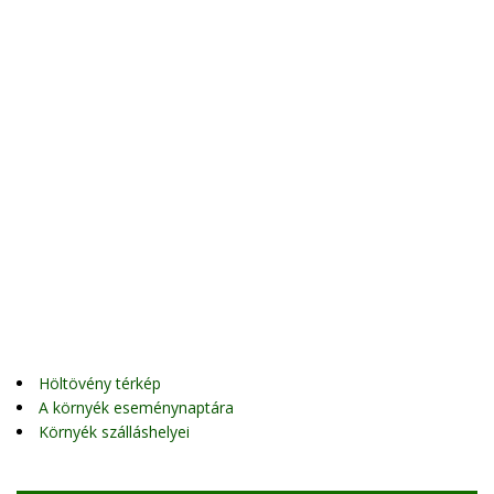
Höltövény térkép
A környék eseménynaptára
Környék szálláshelyei