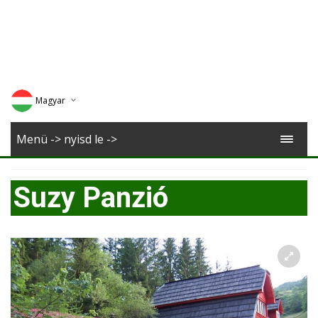
Magyar
Deutsch
Menü -> nyisd le ->
English
Suzy Panzió
Romana