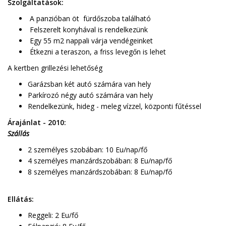
Szolgáltatások:
A panzióban öt fürdőszoba található
Felszerelt konyhával is rendelkezünk
Egy 55 m2 nappali várja vendégeinket
Étkezni a teraszon, a friss levegőn is lehet
A kertben grillezési lehetőség
Garázsban két autó számára van hely
Parkírozó négy autó számára van hely
Rendelkezünk, hideg - meleg vízzel, központi fűtéssel
Árajánlat - 2010:
Szállás
2 személyes szobában: 10 Eu/nap/fő
4 személyes manzárdszobában: 8 Eu/nap/fő
8 személyes manzárdszobában: 8 Eu/nap/fő
Ellátás:
Reggeli: 2 Eu/fő