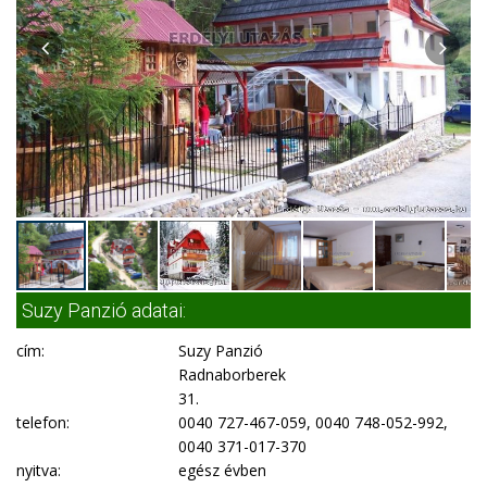
Suzy Panzió adatai:
cím:
Suzy Panzió
Radnaborberek
31.
telefon:
0040 727-467-059, 0040 748-052-992,
0040 371-017-370
nyitva:
egész évben