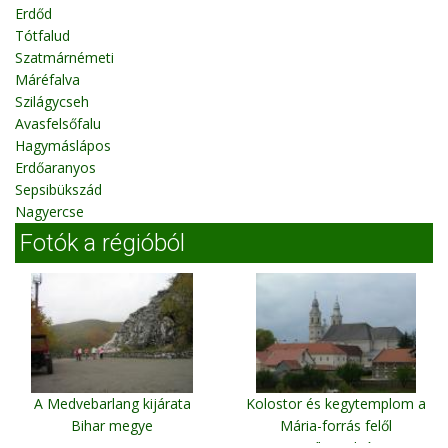
Erdőd
Tótfalud
Szatmárnémeti
Máréfalva
Szilágycseh
Avasfelsőfalu
Hagymáslápos
Erdőaranyos
Sepsibükszád
Nagyercse
Fotók a régióból
A Medvebarlang kijárata
Kolostor és kegytemplom a
Bihar megye
Mária-forrás felől
Csíksomlyó