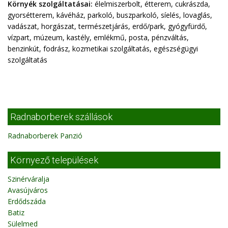
Környék szolgáltatásai:
élelmiszerbolt, étterem, cukrászda,
gyorsétterem, kávéház, parkoló, buszparkoló, síelés, lovaglás,
vadászat, horgászat, természetjárás, erdő/park, gyógyfürdő,
vízpart, múzeum, kastély, emlékmű, posta, pénzváltás,
benzinkút, fodrász, kozmetikai szolgáltatás, egészségügyi
szolgáltatás
Radnaborberek szállások
Radnaborberek Panzió
Környező települések
Szinérváralja
Avasújváros
Erdődszáda
Batiz
Sülelmed