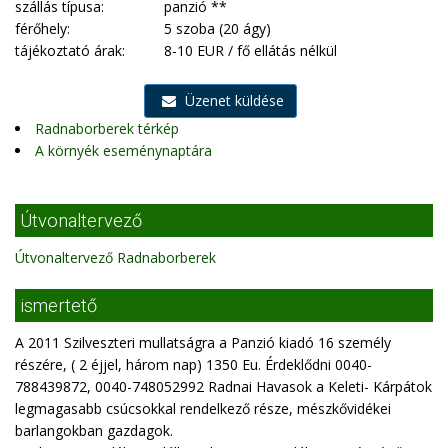
szállás típusa:
panzió **
férőhely:
5 szoba (20 ágy)
tájékoztató árak:
8-10 EUR / fő ellátás nélkül
Üzenet küldése
Radnaborberek térkép
A környék eseménynaptára
Útvonaltervező
Útvonaltervező Radnaborberek
ismertető
A 2011 Szilveszteri mullatságra a Panzió kiadó 16 személy
részére, ( 2 éjjel, három nap) 1350 Eu. Érdeklődni 0040-
788439872, 0040-748052992 Radnai Havasok a Keleti- Kárpátok
legmagasabb csúcsokkal rendelkező része, mészkővidékei
barlangokban gazdagok.