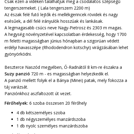
Csak ezen a vidéken találhatjuk meg a csodálatos szépségű
tengerszemeket. ( Lala tengerszem 2200 m)
Az észak felé futó lejtők és mellékgerincek rövidek és nagy
esésűek, a dél felé irányulók hosszúak és lankásak.
A legmagasabb csúcs neve Nagy-Pietrosz és 2303 m magas.
A hegység növényzetével kapcsolatban érdekesség, hogy 1700
m feletti magasságban június hónapban a szigorúan védett
erdélyi havasszépe (Rhododendron kotschyi) virágzásában lehet
gyönyörködni.
Beszterce Naszód megyében, Ó-Radnától 8 km-re északra a
Suzy panzió
720 m - es magasságban helyezkedik el.
A panzió mellett folyik el a Bánya (Minei) patak, mely fokozza a
táj varázsát.
Panziónkhoz aszfaltozott út vezet.
Férőhelyek:
6 szoba összesen 20 férőhely
4 db kétszemélyes szoba
1 db négyszemélyes manzárdszoba
1 db nyolc személyes manzárdszoba