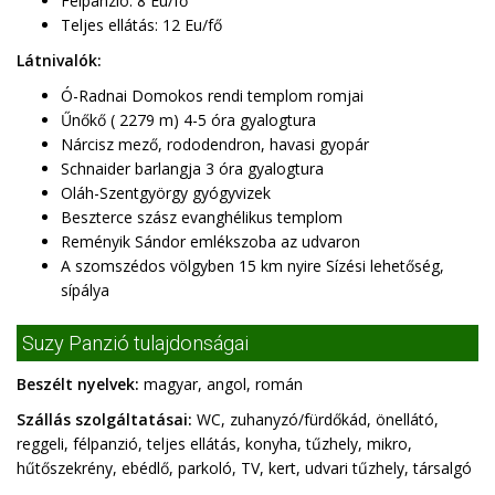
Félpanzió: 8 Eu/fő
Teljes ellátás: 12 Eu/fő
Látnivalók:
Ó-Radnai Domokos rendi templom romjai
Űnőkő ( 2279 m) 4-5 óra gyalogtura
Nárcisz mező, rododendron, havasi gyopár
Schnaider barlangja 3 óra gyalogtura
Oláh-Szentgyörgy gyógyvizek
Beszterce szász evanghélikus templom
Reményik Sándor emlékszoba az udvaron
A szomszédos völgyben 15 km nyire Sízési lehetőség,
sípálya
Suzy Panzió tulajdonságai
Beszélt nyelvek:
magyar, angol, román
Szállás szolgáltatásai:
WC, zuhanyzó/fürdőkád, önellátó,
reggeli, félpanzió, teljes ellátás, konyha, tűzhely, mikro,
hűtőszekrény, ebédlő, parkoló, TV, kert, udvari tűzhely, társalgó