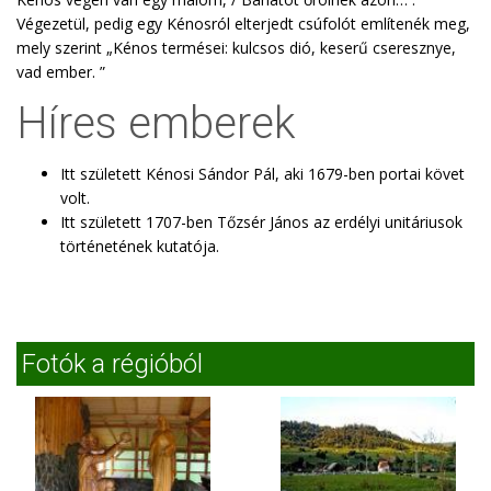
Végezetül, pedig egy Kénosról elterjedt csúfolót említenék meg,
mely szerint „Kénos termései: kulcsos dió, keserű cseresznye,
vad ember. ”
Híres emberek
Itt született Kénosi Sándor Pál, aki 1679-ben portai követ
volt.
Itt született 1707-ben Tőzsér János az erdélyi unitáriusok
történetének kutatója.
Fotók a régióból