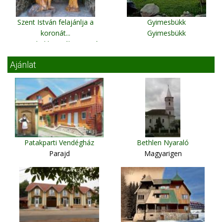
Szent István felajánlja a
Gyimesbükk
koronát...
Gyimesbükk
Gyimesbükk, Deáky panzió
Ajánlat
Patakparti Vendégház
Bethlen Nyaraló
Parajd
Magyarigen