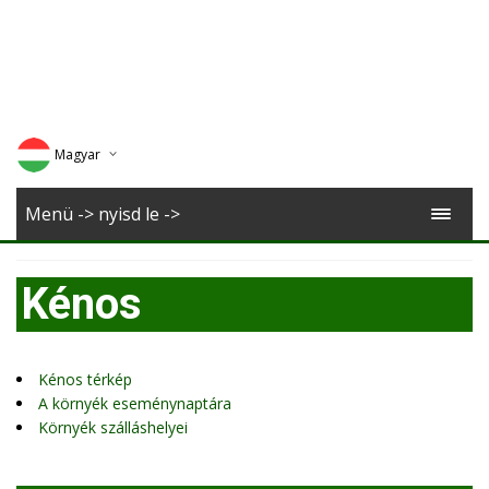
Magyar
Deutsch
Menü -> nyisd le ->
English
Kénos
Romana
Kénos térkép
A környék eseménynaptára
Környék szálláshelyei