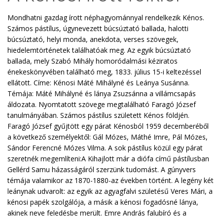
Mondhatni gazdag írott néphagyománnyal rendelkezik Kénos.
Számos pástílus, úgynevezett búcsúztató ballada, halotti
búcsúztató, helyi monda, anekdota, verses szövegek,
hiedelemtörténetek találhatóak meg. Az egyik búcsúztató
ballada, mely Szabó Mihály homoródalmási kéziratos
énekeskönyvében található meg, 1833. július 15-i keltezéssel
ellátott. Címe: Kénosi Máté Mihályné és Leánya Susánna.
Témája: Máté Mihályné és lánya Zsuzsánna a villámcsapás
áldozata. Nyomtatott szövege megtalálható Faragó József
tanulmányában. Számos pástílus született Kénos földjén.
Faragó József gyűjtött egy párat Kénosból 1959 decemberéből
a következő személyektől: Gál Mózes, Máthé Imre, Pál Mózes,
Sándor Ferencné Mózes Vilma. A sok pástílus közül egy párat
szeretnék megemlíteni:A Kihajlott már a diófa című pástílusban
Gellérd Samu házasságáról szerzünk tudomást. A gúnyvers
témája valamikor az 1870-1880-az években történt. A legény két
leánynak udvarolt: az egyik az agyagfalvi születésű Veres Mári, a
kénosi papék szolgálója, a másik a kénosi fogadósné lánya,
akinek neve feledésbe merült. Emre András falubíró és a