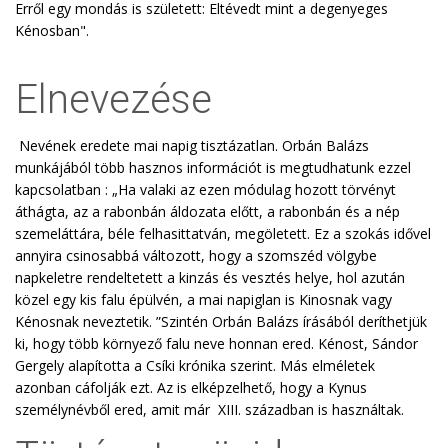
Erről egy mondás is született: Eltévedt mint a degenyeges
Kénosban".
Elnevezése
Nevének eredete mai napig tisztázatlan. Orbán Balázs
munkájából több hasznos információt is megtudhatunk ezzel
kapcsolatban : „Ha valaki az ezen módulag hozott törvényt
áthágta, az a rabonbán áldozata előtt, a rabonbán és a nép
szemeláttára, béle felhasittatván, megöletett. Ez a szokás idővel
annyira csinosabbá változott, hogy a szomszéd völgybe
napkeletre rendeltetett a kinzás és vesztés helye, hol azután
közel egy kis falu épülvén, a mai napiglan is Kinosnak vagy
Kénosnak neveztetik. ”Szintén Orbán Balázs írásából deríthetjük
ki, hogy több környező falu neve honnan ered. Kénost, Sándor
Gergely alapította a Csíki krónika szerint. Más elméletek
azonban cáfolják ezt. Az is elképzelhető, hogy a Kynus
személynévből ered, amit már XIII. században is használtak.