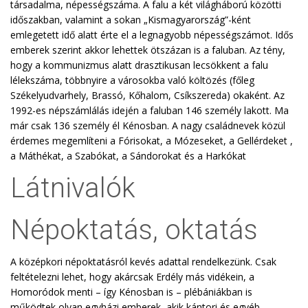
társadalma, népességszáma. A falu a két világháború közötti
időszakban, valamint a sokan „Kismagyarország”-ként
emlegetett idő alatt érte el a legnagyobb népességszámot. Idős
emberek szerint akkor lehettek ötszázan is a faluban. Az tény,
hogy a kommunizmus alatt drasztikusan lecsökkent a falu
lélekszáma, többnyire a városokba való költözés (főleg
Székelyudvarhely, Brassó, Kőhalom, Csíkszereda) okaként. Az
1992-es népszámlálás idején a faluban 146 személy lakott. Ma
már csak 136 személy él Kénosban. A nagy családnevek közül
érdemes megemlíteni a Fórisokat, a Mózeseket, a Gellérdeket ,
a Máthékat, a Szabókat, a Sándorokat és a Harkókat
Látnivalók
Népoktatás, oktatás
A középkori népoktatásról kevés adattal rendelkezünk. Csak
feltételezni lehet, hogy akárcsak Erdély más vidékein, a
Homoródok menti – így Kénosban is – plébániákban is
működtek olyan egyházi emberek, akik kántori és egyéb