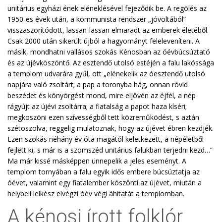
unitárius egyházi ének eléneklésével fejeződik be. A regölés az
1950-es évek után, a kommunista rendszer „jóvoltából”
visszaszorítódott, lassan-lassan elmaradt az emberek életéből.
Csak 2000 után sikerült újból a hagyományt feleleveníteni. A
másik, mondhatni vallásos szokás Kénosban az óévbúcsúztató
és az újévköszöntő. Az esztendő utolsó estéjén a falu lakóssága
a templom udvarára gyűl, ott „elénekelik az óesztendő utolsó
napjára való zsoltárt; a pap a toronyba hág, onnan rövid
beszédet és könyörgést mond, mire eljövén az éjfél, a nép
rágyújt az újévi zsoltárra; a fiatalság a papot haza kíséri;
megköszöni ezen szívességből tett közreműködést, s aztán
szétoszolva, reggelig mulatoznak, hogy az újévet ébren kezdjék.
Ezen szokás néhány év óta magától keletkezett, a népéletből
fejlett ki, s már is a szomszéd unitárius falukban terjedni kezd…”
Ma már kissé másképpen ünnepelik a jeles eseményt. A
templom tornyában a falu egyik idős embere búcsúztatja az
óévet, valamint egy fiatalember köszönti az újévet, miután a
helybeli lelkész elvégzi óév végi áhítatát a templomban.
A kénosi írott folklór