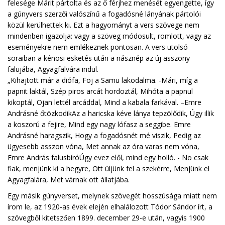
felesége Márit pártolta és az ő férjhez menését egyengette, így
a gúnyvers szerzői valószínű a fogadósné lányának pártolói
közül kerülhettek ki. Ezt a hagyományt a vers szövege nem
mindenben igazolja: vagy a szöveg módosult, romlott, vagy az
eseményekre nem emlékeznek pontosan. A vers utolsó
soraiban a kénosi esketés után a násznép az új asszony
falujába, Agyagfalvára indul.
„Kihajtott már a diófa, Foj a Samu lakodalma. -Mári, míg a
papnit laktál, Szép piros arcát hordoztál, Mihóta a papnul
kikoptál, Ojan lettél arcáddal, Mind a kabala farkával. –Emre
Andrásné őtözködikAz a haricska kéve lánya tepzölődik, Úgy illik
a koszorú a fejire, Mind egy nagy lófasz a seggibe. Emre
Andrásné haragszik, Hogy a fogadósnét mé viszik, Pedig az
ügyesebb asszon vóna, Met annak az óra varas nem vóna,
Emre András falusbíróÚgy evez elől, mind egy holló. - No csak
fiak, menjünk ki a hegyre, Ott üljünk fel a szekérre, Menjünk el
Agyagfalára, Met várnak ott állatjába.
Egy másik gúnyverset, melynek szövegét hosszúsága miatt nem
írom le, az 1920-as évek elején elhalálozott Tódor Sándor írt, a
szövegből kitetszően 1899. december 29-e után, vagyis 1900