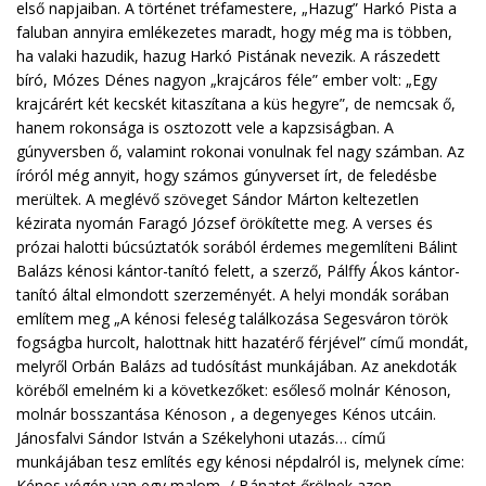
első napjaiban. A történet tréfamestere, „Hazug” Harkó Pista a
faluban annyira emlékezetes maradt, hogy még ma is többen,
ha valaki hazudik, hazug Harkó Pistának nevezik. A rászedett
bíró, Mózes Dénes nagyon „krajcáros féle” ember volt: „Egy
krajcárért két kecskét kitaszítana a küs hegyre”, de nemcsak ő,
hanem rokonsága is osztozott vele a kapzsiságban. A
gúnyversben ő, valamint rokonai vonulnak fel nagy számban. Az
íróról még annyit, hogy számos gúnyverset írt, de feledésbe
merültek. A meglévő szöveget Sándor Márton keltezetlen
kézirata nyomán Faragó József örökítette meg. A verses és
prózai halotti búcsúztatók sorából érdemes megemlíteni Bálint
Balázs kénosi kántor-tanító felett, a szerző, Pálffy Ákos kántor-
tanító által elmondott szerzeményét. A helyi mondák sorában
említem meg „A kénosi feleség találkozása Segesváron török
fogságba hurcolt, halottnak hitt hazatérő férjével” című mondát,
melyről Orbán Balázs ad tudósítást munkájában. Az anekdoták
köréből emelném ki a következőket: esőleső molnár Kénoson,
molnár bosszantása Kénoson , a degenyeges Kénos utcáin.
Jánosfalvi Sándor István a Székelyhoni utazás… című
munkájában tesz említés egy kénosi népdalról is, melynek címe:
Kénos végén van egy malom, / Bánatot őrölnek azon… .