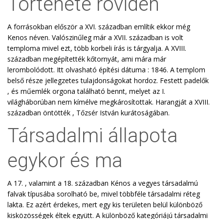
Története röviden
A forrásokban először a XVI. században említik ekkor még
Kenos néven. Valószinűleg már a XVII. században is volt
temploma mivel ezt, több korbeli írás is tárgyalja. A XVIII.
században megépítették kőtornyát, ami mára már
lerombolódott. Itt olvasható építési dátuma : 1846. A templom
belső része jellegzetes tulajdonságokat hordoz. Festett padelők
, és műemlék orgona található bennt, melyet az I.
világháborúban nem kímélve megkárosítottak. Harangját a XVIII.
században öntötték , Tőzsér István kurátoságában.
Társadalmi állapota
egykor és ma
A 17. , valamint a 18. században Kénos a vegyes társadalmú
falvak típusába sorolható be, mivel többféle társadalmi réteg
lakta. Ez azért érdekes, mert egy kis területen belül különböző
kisközösségek éltek együtt. A különböző kategóriájú társadalmi