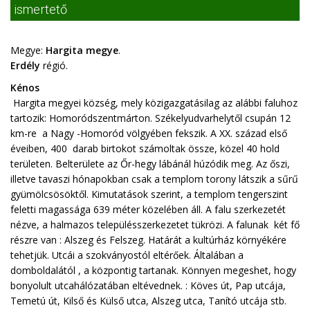
ismertető
Megye:
Hargita megye
.
Erdély
régió.
Kénos
Hargita megyei község, mely közigazgatásilag az alábbi faluhoz
tartozik: Homoródszentmárton. Székelyudvarhelytől csupán 12
km-re a Nagy -Homoród völgyében fekszik. A XX. század első
éveiben, 400 darab birtokot számoltak össze, közel 40 hold
területen. Belterülete az Őr-hegy lábánál húzódik meg. Az őszi,
illetve tavaszi hónapokban csak a templom torony látszik a sűrű
gyümölcsösöktől. Kimutatások szerint, a templom tengerszint
feletti magassága 639 méter közelében áll. A falu szerkezetét
nézve, a halmazos településszerkezetet tükrözi. A falunak két fő
részre van : Alszeg és Felszeg. Határát a kultúrház környékére
tehetjük. Utcái a szokványostól eltérőek. Általában a
domboldalától , a központig tartanak. Könnyen megeshet, hogy
bonyolult utcahálózatában eltévednek. : Köves út, Pap utcája,
Temetú út, Kilső és Külső utca, Alszeg utca, Tanító utcája stb.