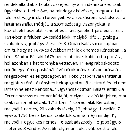
rendek alkották a faluközösséget. Így a mindennapi élet csak
úgy válhatott lehetővé, ha mindegyik közösség megtartotta a
falu írott vagy íratlan törvényeit. Ez a szokásrend szabályozta a
határhasználat módját, a szomszédsági viszonyokat, a
közföldek használati rendjét és a kihágásokért járó büntetést.
1614-ben a faluban 24 család lakik, melyből lófő 5, gyalog 2,
szabados 7, jobbágy 7, zsellér 3. Orbán Balázs munkájában
említi, hogy az 1670-es években már lakik nemes Kénosban, „a
híres Sándor Pál, aki 1679-ben mint követ küldetett a portára,
hol azonban a hét toronyba vettetvén, 11 évig raboskodott;
midőn egy török pashánál lévő nőrokonának közbejárása által
megszökvén és felgazdagodván, Tököly táborával váratlanul
megjött s török öltönyben bekopogtatott őtet sirató és fel nem
ismerő nejéhez Kénosba…” Ugyancsak Orbán Balázs említi Gál
Ferenc nevezetes ember kúriáját, melynek, az író idejében, már
csak romjai láthatóak. 1713-ban 41 család lakik Kénosban,
melyből 1 nemes, 20 szabadszékely, 12 jobbágy, 1 zsellér, 7
egyéb. 1750-ben a kénosi családok száma még mindig 41,
melyből 1 egytelkes nemes, 16 szabadszékely, 15 jobbágy, 6
zsellér és 3 vándor. Az idők folyamán sokat változott a falu