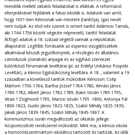
teendőik mellett oktatói feladatokat is elláttak. A reformáció
elterjedésével fejlődnek a falusi iskolák is. Adatunk van arról,
hogy 1651-ben Kénosnak van mestere (tanítója), igaz nevét
nem tudjuk. Az első név szerint is ismert tanító Ádámosi Tamás,
aki 1744-1756 között végezte népnevelő, tanító feladatát.
Átfogó adatok a 18. század végétől vannak a népoktatás
állapotáról. Legfőbb forrásaink az esperesi vizsgálószékek
alkalmával készült jegyzőkönyvek, a részleges és általános
szinódusok (zsinatok) anyagai és az egyházi szervezet
különböző fórumainak levéltárai (pl. az Erdélyi Unitárius Püspöki
Levéltár), a Kénosi Egyházközség levéltára. A 18. , valamint a 19.
században a következő tanítok működtek Kénoson: Csép
Mártom 1756-1764, Bartha József 1764-1780, Almási János
1780-1782, Albert János 1782-1789, Bakó István 1789-1795,
Vitais ? Zsigmond 1795, Marosi István 1795 -1800, Antonya Pál
1800-1823, Guido János 1823-1825, Szabó Mihály 1825-1839,
Jakab János 1839-1845, Szabó Mihály 1845-1867. A
kommunizmus során megváltozott az oktatás jellege.
Központosított rendszerrel működött. Mint ma, a kénosi iskola
a homoródszentmártoni iskolához tartózott és tartózik. Az idők