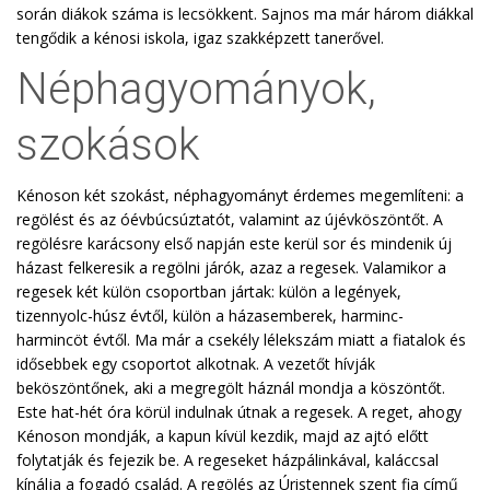
során diákok száma is lecsökkent. Sajnos ma már három diákkal
tengődik a kénosi iskola, igaz szakképzett tanerővel.
Néphagyományok,
szokások
Kénoson két szokást, néphagyományt érdemes megemlíteni: a
regölést és az óévbúcsúztatót, valamint az újévköszöntőt. A
regölésre karácsony első napján este kerül sor és mindenik új
házast felkeresik a regölni járók, azaz a regesek. Valamikor a
regesek két külön csoportban jártak: külön a legények,
tizennyolc-húsz évtől, külön a házasemberek, harminc-
harmincöt évtől. Ma már a csekély lélekszám miatt a fiatalok és
idősebbek egy csoportot alkotnak. A vezetőt hívják
beköszöntőnek, aki a megregölt háznál mondja a köszöntőt.
Este hat-hét óra körül indulnak útnak a regesek. A reget, ahogy
Kénoson mondják, a kapun kívül kezdik, majd az ajtó előtt
folytatják és fejezik be. A regeseket házpálinkával, kaláccsal
kínálja a fogadó család. A regölés az Úristennek szent fia című