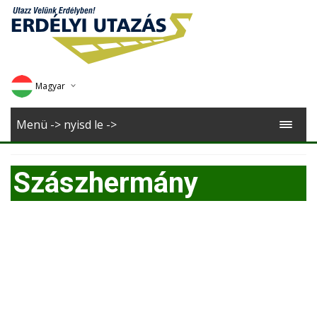
Magyar
Deutsch
Menü -> nyisd le ->
English
Szászhermány
Romana