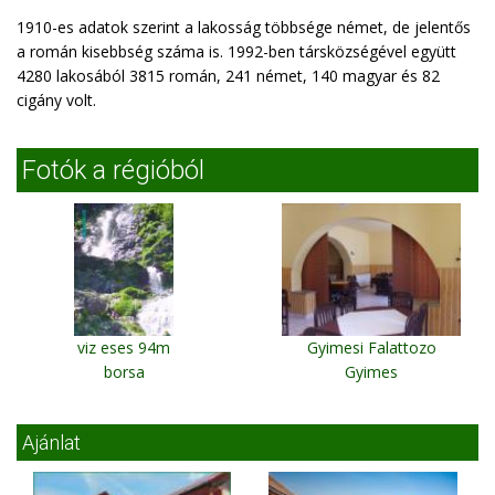
1910-es adatok szerint a lakosság többsége német, de jelentős
a román kisebbség száma is. 1992-ben társközségével együtt
4280 lakosából 3815 román, 241 német, 140 magyar és 82
cigány volt.
Fotók a régióból
viz eses 94m
Gyimesi Falattozo
borsa
Gyimes
Ajánlat