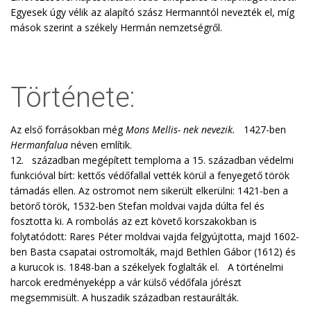
Egyesek úgy vélik az alapító szász Hermanntól nevezték el, míg
mások szerint a székely Hermán nemzetségről.
Története:
Az első forrásokban még
Mons Mellis- nek nevezik.
1427-ben
Hermanfalua
néven említik.
12. században megépített temploma a 15. században védelmi
funkcióval bírt: kettős védőfallal vették körül a fenyegető török
támadás ellen. Az ostromot nem sikerült elkerülni: 1421-ben a
betörő török, 1532-ben Stefan moldvai vajda dúlta fel és
fosztotta ki. A rombolás az ezt követő korszakokban is
folytatódott: Rares Péter moldvai vajda felgyújtotta, majd 1602-
ben Basta csapatai ostromolták, majd Bethlen Gábor (1612) és
a kurucok is. 1848-ban a székelyek foglalták el. A történelmi
harcok eredményeképp a vár külső védőfala jórészt
megsemmisült. A huszadik században restaurálták.