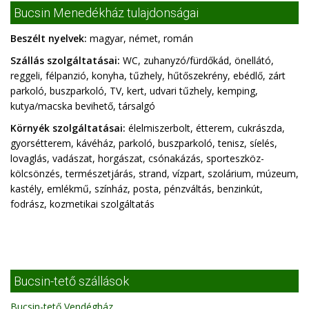
Bucsin Menedékház tulajdonságai
Beszélt nyelvek:
magyar, német, román
Szállás szolgáltatásai:
WC, zuhanyzó/fürdőkád, önellátó,
reggeli, félpanzió, konyha, tűzhely, hűtőszekrény, ebédlő, zárt
parkoló, buszparkoló, TV, kert, udvari tűzhely, kemping,
kutya/macska bevihető, társalgó
Környék szolgáltatásai:
élelmiszerbolt, étterem, cukrászda,
gyorsétterem, kávéház, parkoló, buszparkoló, tenisz, síelés,
lovaglás, vadászat, horgászat, csónakázás, sporteszköz-
kölcsönzés, természetjárás, strand, vízpart, szolárium, múzeum,
kastély, emlékmű, színház, posta, pénzváltás, benzinkút,
fodrász, kozmetikai szolgáltatás
Bucsin-tető szállások
Bucsin-tető Vendégház