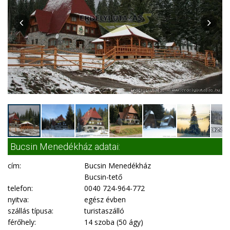
Bucsin Menedékház adatai:
cím:
Bucsin Menedékház
Bucsin-tető
telefon:
0040 724-964-772
nyitva:
egész évben
szállás típusa:
turistaszálló
férőhely:
14 szoba (50 ágy)