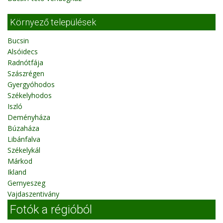
Környező települések
Bucsin
Alsóidecs
Radnótfája
Szászrégen
Gyergyóhodos
Székelyhodos
Iszló
Deményháza
Búzaháza
Libánfalva
Székelykál
Márkod
Ikland
Gernyeszeg
Vajdaszentivány
Fotók a régióból