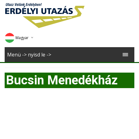
Magyar
Deutsch
Menü -> nyisd le ->
English
Bucsin Menedékház
Romana