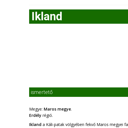
Ikland
ismertető
Megye:
Maros megye
.
Erdély
régió.
Ikland
a Káli-patak völgyében fekvő Maros megyei fa