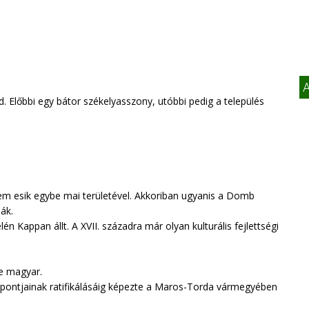
A
d. Előbbi egy bátor székelyasszony, utóbbi pedig a település
nem esik egybe mai területével. Akkoriban ugyanis a Domb
ják.
n Kappan állt. A XVII. századra már olyan kulturális fejlettségi
e magyar.
m pontjainak ratifikálásáig képezte a Maros-Torda vármegyében