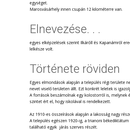
egységet.
Marosvásárhely innen csupán 12 kilométerre van.
Elnevezése. . .
egyes elképzelések szerint Ilkáróll és Kapanámról ere
lelkésze volt.
Története röviden
Egyes elmondások alapján a település régi területe 
nevet viselő területen állt. Ezt konkrét leletek is igazol
A források beszámolnak egy kolostorról is, melynek élé
szintet ért el, hogy iskolával is rendelkezett.
Az 1910-es összeírások alapján a lakosság nagy rész
A település egészen 1920-ig, a trianoni békediktátu
található egyik járás szerves részét.