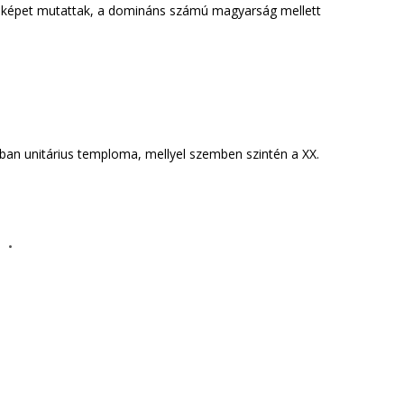
b képet mutattak, a domináns számú magyarság mellett
ban unitárius temploma, mellyel szemben szintén a XX.
 .