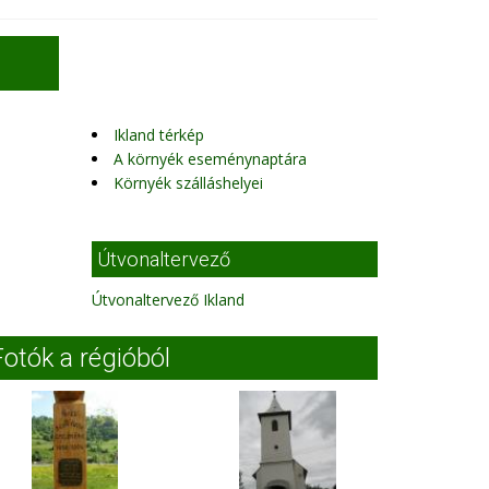
Ikland térkép
A környék eseménynaptára
Környék szálláshelyei
Útvonaltervező
Útvonaltervező Ikland
Fotók a régióból