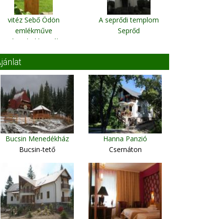
vitéz Sebő Ödön
A seprődi templom
emlékműve
Seprőd
Gyímesbükk Deáky
Panzió
jánlat
Bucsin Menedékház
Hanna Panzió
Bucsin-tető
Csernáton