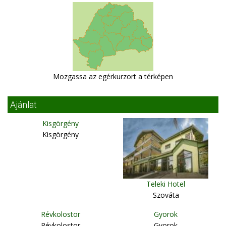
Mozgassa az egérkurzort a térképen
Ajánlat
Kisgörgény
Kisgörgény
Teleki Hotel
Szováta
Révkolostor
Gyorok
Révkolostor
Gyorok