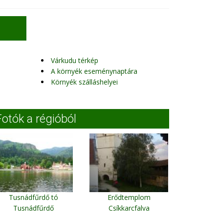
Várkudu térkép
A környék eseménynaptára
Környék szálláshelyei
Fotók a régióból
Tusnádfűrdő tó
Erődtemplom
Tusnádfűrdő
Csíkkarcfalva