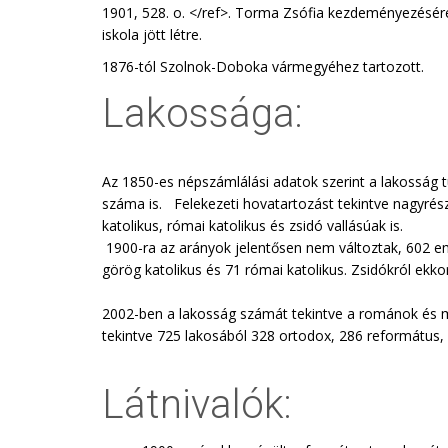
1901, 528. o. </ref>. Torma Zsófia kezdeményezésére
iskola jött létre.
1876-tól Szolnok-Doboka vármegyéhez tartozott.
Lakossága:
Az 1850-es népszámlálási adatok szerint a lakosság 
száma is. Felekezeti hovatartozást tekintve nagyrés
katolikus, római katolikus és zsidó vallásúak is.
1900-ra az arányok jelentősen nem változtak, 602 e
görög katolikus és 71 római katolikus. Zsidókról ekk
2002-ben a lakosság számát tekintve a románok és 
tekintve 725 lakosából 328 ortodox, 286 református, 
Látnivalók: