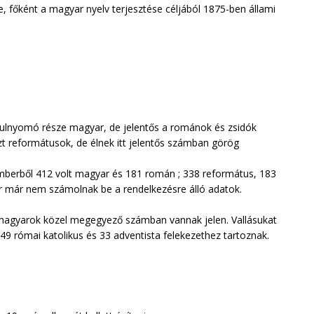
, főként a magyar nyelv terjesztése céljából 1875-ben állami
tulnyomó része magyar, de jelentős a románok és zsidók
zt reformátusok, de élnek itt jelentős számban görög
mberből 412 volt magyar és 181 román ; 338 református, 183
or már nem számolnak be a rendelkezésre álló adatok.
magyarok közel megegyező számban vannak jelen. Vallásukat
49 római katolikus és 33 adventista felekezethez tartoznak.