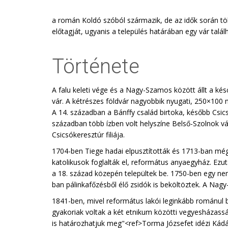
a román Koldó szóból származik, de az idők során töb
előtagját, ugyanis a település határában egy vár talál
Története
A falu keleti vége és a Nagy-Szamos között állt a ké
vár. A kétrészes földvár nagyobbik nyugati, 250×100 
A 14. században a Bánffy család birtoka, később Csi
században több ízben volt helyszíne Belső-Szolnok v
Csicsókeresztúr filiája.
1704-ben Tiege hadai elpusztították és 1713-ban még
katolikusok foglalták el, református anyaegyház. Ezu
a 18. század közepén települtek be. 1750-ben egy nem
ban pálinkafőzésből élő zsidók is beköltöztek. A Na
1841-ben, mivel református lakói leginkább románul 
gyakoriak voltak a két etnikum közötti vegyesházass
is határozhatjuk meg"<ref>Torma Józsefet idézi Kádá