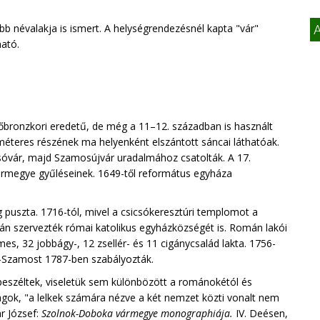
b névalakja is ismert. A helységrendezésnél kapta "vár"
A
ható.
sőbronzkori eredetű, de még a 11–12. században is használt
méteres részének ma helyenként elszántott sáncai láthatóak.
csóvár, majd Szamosújvár uradalmához csatolták. A 17.
ármegye gyűléseinek. 1649-től református egyháza
 puszta. 1716-tól, mivel a csicsókeresztúri templomot a
tán szervezték római katolikus egyházközségét is. Román lakói
es, 32 jobbágy-, 12 zsellér- és 11 cigánycsalád lakta. 1756-
gy-Szamost 1787-ben szabályozták.
beszéltek, viseletük sem különbözött a románokétól és
ágok, "a lelkek számára nézve a két nemzet közti vonalt nem
r József:
Szolnok-Doboka vármegye monographiája.
IV. Deésen,