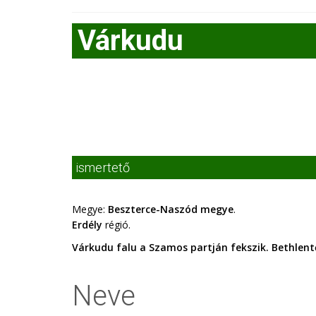
Várkudu
ismertető
Megye:
Beszterce-Naszód megye
.
Erdély
régió.
Várkudu falu a Szamos partján fekszik. Bethlent
Neve