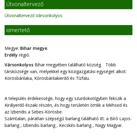
Útvonaltervező
Útvonaltervező Vársonkolyos
ismertető
Megye:
Bihar megye
.
Erdély
régió.
Vársonkolyos
Bihar megyében található község. Több
társközsége van, melyekkel egy közigazgatási egységet alkot:
Körösbánlaka, Körösbánlakierdő és Tízfalu.
A település érdekessége, hogy egy szurdokvölgyben fekszik a
Királyerdő északi részén, és hogy területén ömlik a Méhsed és
az Izbendis a Sebes-Körösbe.
Számtalan, páratlan szépségű barlang található itt: a Bíró Lajos-
barlang , Izbendis-barlang , Kecskés-barlang , Nagy Magyar.