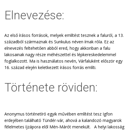
Elnevezése:
Az első írásos források, melyek említést tesznek a faluról, a 13.
századból származnak és Sunkulus néven írnak róla. Ez az
elnevezés feltehetően abból ered, hogy akkoriban a falu
lakosainak nagy része méhészettel és lépkereskedelemmel
foglalkozott. Ma is használatos nevén, Várfaluként először egy
16. század elején keletkezett írásos forrás említi.
Története röviden:
Anonymus történetíró egyik művében említést tesz Igfon
erdejében található Tündér-vár, ahová a kalandozó magyarok
félelmetes íjzápora elől Mén-Márót menekült. A helyi lakosság