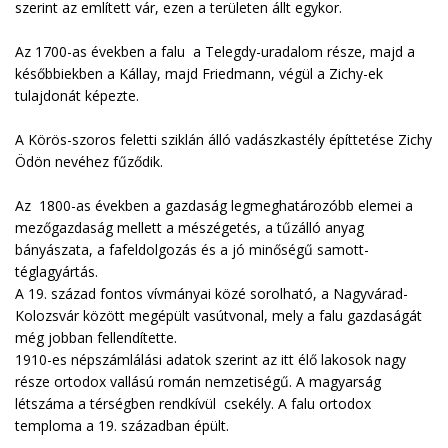
szerint az említett vár, ezen a területen állt egykor.
Az 1700-as években a falu a Telegdy-uradalom része, majd a
későbbiekben a Kállay, majd Friedmann, végül a Zichy-ek
tulajdonát képezte.
A Körös-szoros feletti sziklán álló vadászkastély építtetése Zichy
Ödön nevéhez fűződik.
Az 1800-as években a gazdaság legmeghatározóbb elemei a
mezőgazdaság mellett a mészégetés, a tűzálló anyag
bányászata, a fafeldolgozás és a jó minőségű samott-
téglagyártás.
A 19. század fontos vívmányai közé sorolható, a Nagyvárad-
Kolozsvár között megépült vasútvonal, mely a falu gazdaságát
még jobban fellendítette.
1910-es népszámlálási adatok szerint az itt élő lakosok nagy
része ortodox vallású román nemzetiségű. A magyarság
létszáma a térségben rendkívül csekély. A falu ortodox
temploma a 19. században épült.