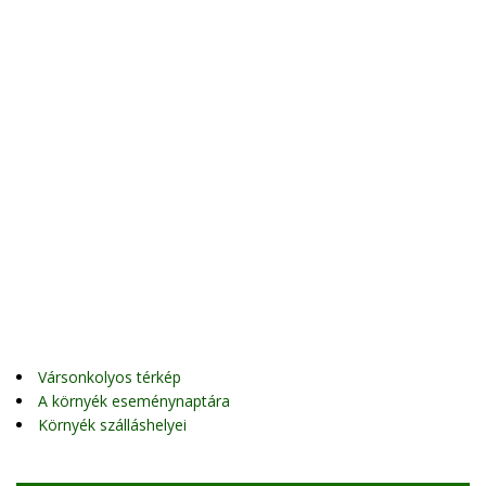
Vársonkolyos térkép
A környék eseménynaptára
Környék szálláshelyei