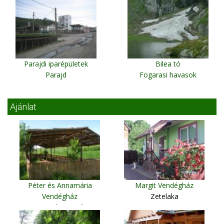
Parajdi iparépületek
Bilea tó
Parajd
Fogarasi havasok
Ajánlat
Péter és Annamária
Margit Vendégház
Vendégház
Zetelaka
Csernakeresztúr