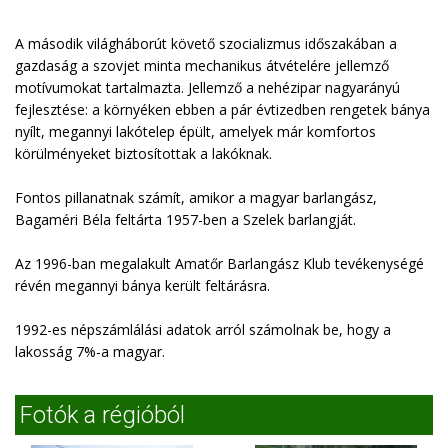
A második világháborút követő szocializmus időszakában a
gazdaság a szovjet minta mechanikus átvételére jellemző
motívumokat tartalmazta. Jellemző a nehézipar nagyarányú
fejlesztése: a környéken ebben a pár évtizedben rengetek bánya
nyílt, megannyi lakótelep épült, amelyek már komfortos
körülményeket biztosítottak a lakóknak.
Fontos pillanatnak számít, amikor a magyar barlangász,
Bagaméri Béla feltárta 1957-ben a Szelek barlangját.
Az 1996-ban megalakult Amatőr Barlangász Klub tevékenységé
révén megannyi bánya került feltárásra.
1992-es népszámlálási adatok arról számolnak be, hogy a
lakosság 7%-a magyar.
Fotók a régióból