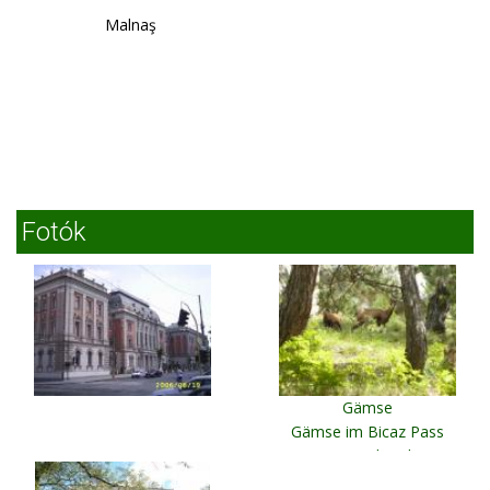
Malnaş
Fotók
Gämse
Gämse im Bicaz Pass
National Park