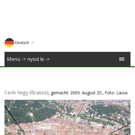
Deutsch
English
Menü -> nyisd le ->
Magyar
Romana
Cenk hegy (Brassó)
, gemacht: 2005. August 25., Foto: Lacus