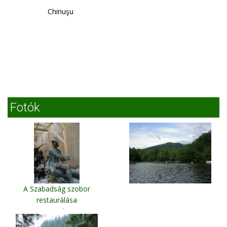
Chinuşu
Fotók
A Szabadság szobor
restaurálása
Arad