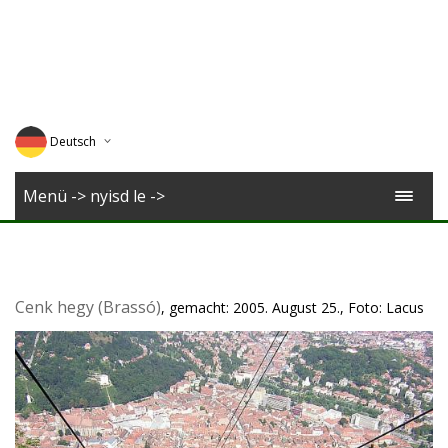
Deutsch
English
Menü -> nyisd le ->
Magyar
Romana
Cenk hegy (Brassó)
, gemacht: 2005. August 25., Foto: Lacus