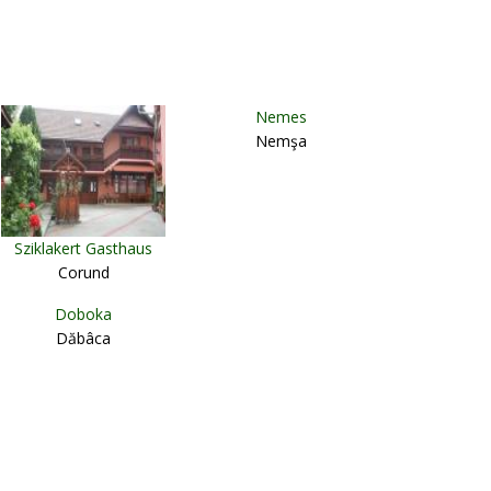
Nemes
Nemşa
Sziklakert Gasthaus
Corund
Doboka
Dăbâca