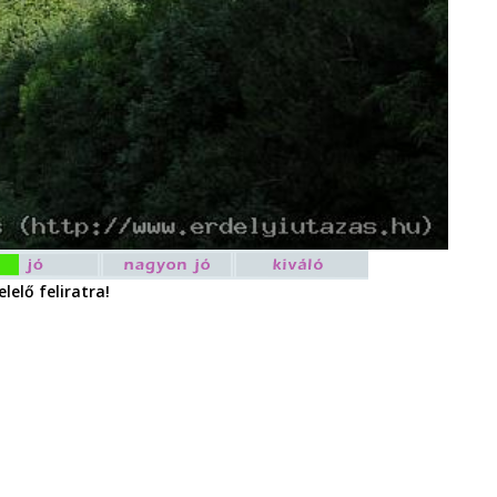
lelő feliratra!