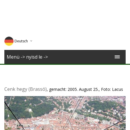
Deutsch
English
Menü -> nyisd le ->
Magyar
Romana
Cenk hegy (Brassó)
, gemacht: 2005. August 25., Foto: Lacus