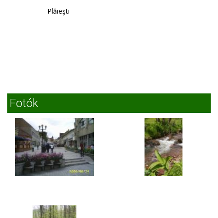
Timişoara
Plăieşti
Fotók