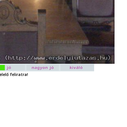
lelő feliratra!