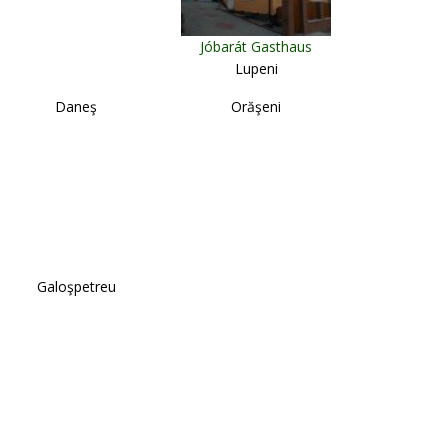
Jóbarát Gasthaus
Lupeni
Daneş
Orăşeni
Galoşpetreu