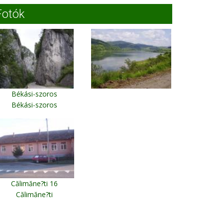
Fotók
Békási-szoros
Békási-szoros
Călimăne?ti 16
Călimăne?ti