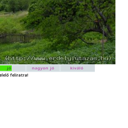
lelő feliratra!