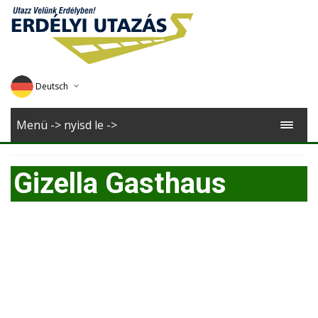
Deutsch
English
Menü -> nyisd le ->
Magyar
Gizella Gasthaus
Romana