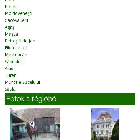
Podeni
Moldoveneşti
Cacova Ierii
Agriş
Maşca
Petreştii de Jos
Filea de Jos
Mesteacăn
Sănduleşti
Aiud
Tureni
Muntele Săcelului
Săula
Fotók a régióból