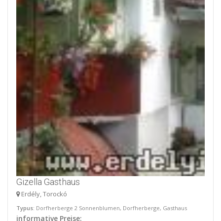
Gizella Gasthaus
Erdély, Torockó
Typus
: Dorfherberge 2 Sonnenblumen, Dorfherberge, Gasthaus
informative Preise: