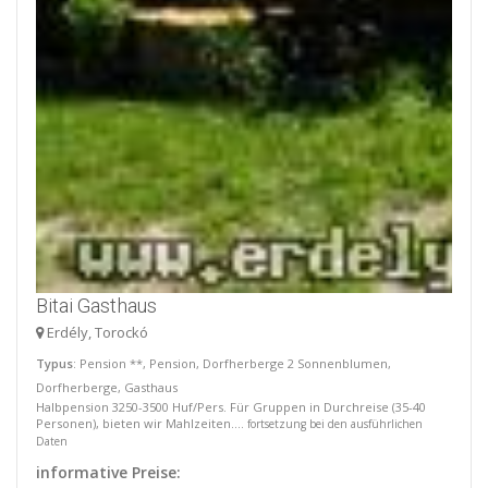
Bitai Gasthaus
Erdély, Torockó
Typus
: Pension **, Pension, Dorfherberge 2 Sonnenblumen,
Dorfherberge, Gasthaus
Halbpension 3250-3500 Huf/Pers. Für Gruppen in Durchreise (35-40
Personen), bieten wir Mahlzeiten....
fortsetzung bei den ausführlichen
Daten
informative Preise: