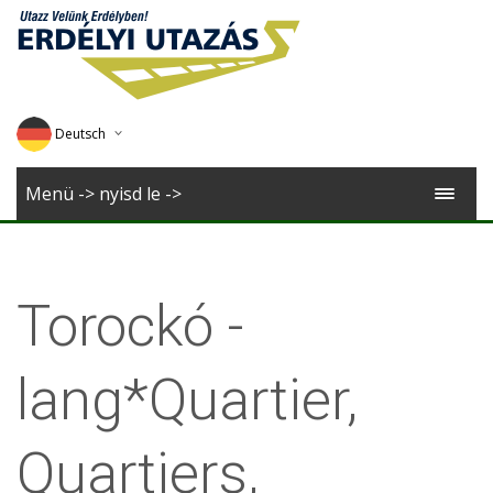
Deutsch
English
Menü -> nyisd le ->
Magyar
Romana
Torockó -
lang*Quartier,
Quartiers,