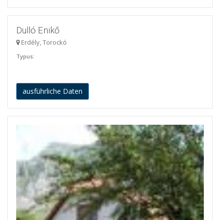
Dulló Enikő
Erdély, Torockó
Typus
:
ausführliche Daten