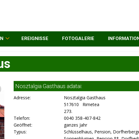
EN
EREIGNISSE
FOTOGALERIE
INFORMATIO
us
Nosztalgia Gasthaus adatai:
Adresse:
Nosztalgia Gasthaus
517610 Rimetea
273.
Telefon:
0040 358-407-842
Geöffnet:
ganzes Jahr
Typus:
Schlüsselhaus, Pension, Dorfherberg
Sonnenblumen, Pension **, Dorfherb