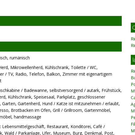
Q
R
R
sisch, rumänisch
l
erd, Mikrowellenherd, Kühlschrank, Toilette / WC,
R
 / TV, Radio, Telefon, Balkon, Zimmer mit eigenartigem
B
t
P
chkabine / Badewanne, selbstversorgend / autark, Frühstück,
M
rd, Kühlschrank, Speisesaal, Parkplatz, geschlossener
Ca
, Garten, Gartenherd, Hund / Katze ist mitzunehmen / erlaubt,
Ag
sso, Brotbacken im Ofen, Grill / Grillroom, Gartenmöbel,
M
enmöbel, handmassage
Pe
Fi
:
Lebensmittelgeschäft, Restaurant, Konditorei, Café /
M
stik, Wald / Parkanlage, Ufer, Museum, Burg, Denkmal, Post,