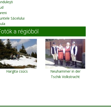
nduleşti
ud
reni
ntele Săcelului
ula
Fotók a régióból
Hargita csúcs
Neuhammer in der
Tschik Volkstracht