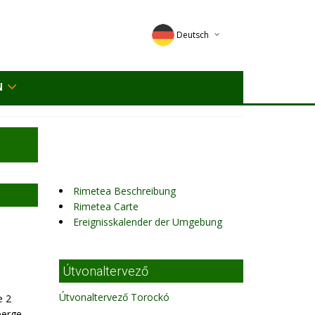
Deutsch
English
N
Magyar
Romana
Rimetea Beschreibung
Rimetea Carte
Ereignisskalender der Umgebung
Útvonaltervező
Útvonaltervező Torockó
e 2
erge,