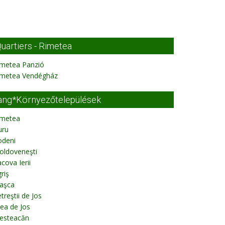
uartiers - Rimetea
imetea Panzió
imetea Vendégház
ang*Környezőtelepülések
imetea
uru
odeni
oldoveneşti
cova Ierii
riş
aşca
treştii de Jos
lea de Jos
esteacăn