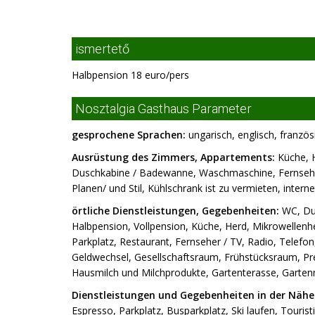
ismertető
Halbpension 18 euro/pers
Nosztalgia Gasthaus Parameter
gesprochene Sprachen:
ungarisch, englisch, franzö
Ausrüstung des Zimmers, Appartements:
Küche, H
Duschkabine / Badewanne, Waschmaschine, Fernseher
Planen/ und Stil, Kühlschrank ist zu vermieten, interne
örtliche Dienstleistungen, Gegebenheiten:
WC, Dus
Halbpension, Vollpension, Küche, Herd, Mikrowellenhe
Parkplatz, Restaurant, Fernseher / TV, Radio, Telefon
Geldwechsel, Gesellschaftsraum, Frühstücksraum, Pre
Hausmilch und Milchprodukte, Gartenterasse, Gart
Dienstleistungen und Gegebenheiten in der Nähe
Espresso, Parkplatz, Busparkplatz, Ski laufen, Touri