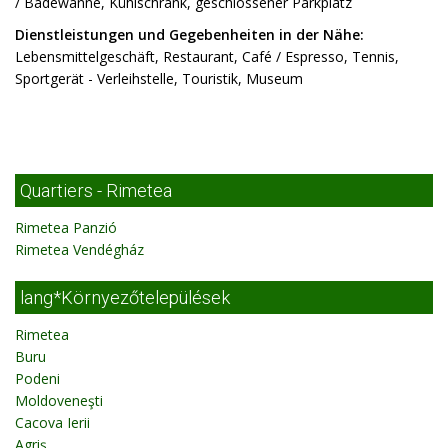
/ Badewanne, Kühlschrank, geschlossener Parkplatz
Dienstleistungen und Gegebenheiten in der Nähe:
Lebensmittelgeschäft, Restaurant, Café / Espresso, Tennis,
Sportgerät - Verleihstelle, Touristik, Museum
Quartiers - Rimetea
Rimetea Panzió
Rimetea Vendégház
lang*Környezőtelepülések
Rimetea
Buru
Podeni
Moldoveneşti
Cacova Ierii
Agriş