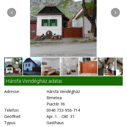
Hársfa Vendégház adatai:
Adresse:
Hársfa Vendégház
Rimetea
Piactér 36
Telefon:
0040 733-956-714
Geöffnet:
Apr. 1. - Okt. 31.
Typus:
Gasthaus