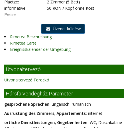
Plaetze:
2 Zimmer (5 Bett)
informative
50 RON / Kopf ohne Kost
Preise:
Üzenet küldése
Rimetea Beschreibung
Rimetea Carte
Ereignisskalender der Umgebung
Útvonaltervező
Útvonaltervező Torockó
Hársfa Vendégház Parameter
gesprochene Sprachen:
ungarisch, rumänisch
Ausrüstung des Zimmers, Appartements:
internet
örtliche Dienstleistungen, Gegebenheiten:
WC, Duschkabine