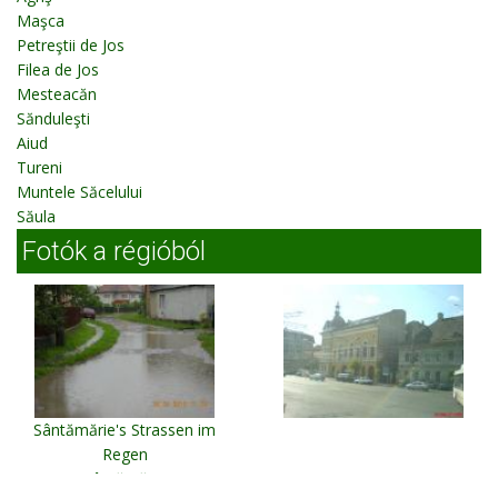
Maşca
Petreştii de Jos
Filea de Jos
Mesteacăn
Sănduleşti
Aiud
Tureni
Muntele Săcelului
Săula
Fotók a régióból
Sântămărie's Strassen im
Regen
Sântămărie