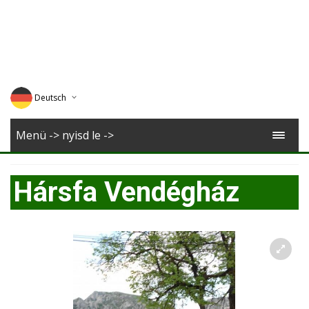
Deutsch
English
Menü -> nyisd le ->
Magyar
Hársfa Vendégház
Romana