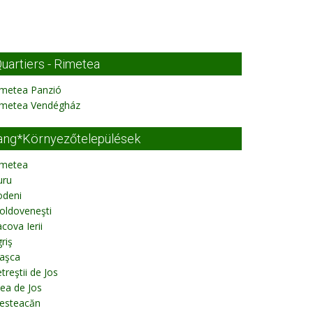
uartiers - Rimetea
imetea Panzió
imetea Vendégház
ang*Környezőtelepülések
imetea
uru
odeni
oldoveneşti
cova Ierii
riş
aşca
treştii de Jos
lea de Jos
esteacăn