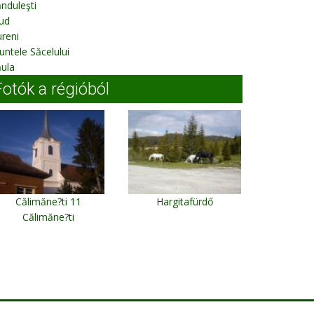
nduleşti
ud
reni
ntele Săcelului
ula
Fotók a régióból
Călimăne?ti 11
Hargitafürdő
Călimăne?ti