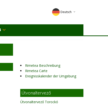
Deutsch
English
N
Magyar
Romana
Rimetea Beschreibung
Rimetea Carte
Ereignisskalender der Umgebung
Útvonaltervező
Útvonaltervező Torockó