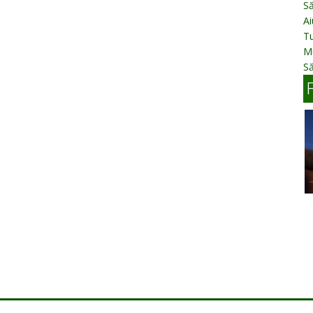
Să
Ai
Tu
Mu
Să