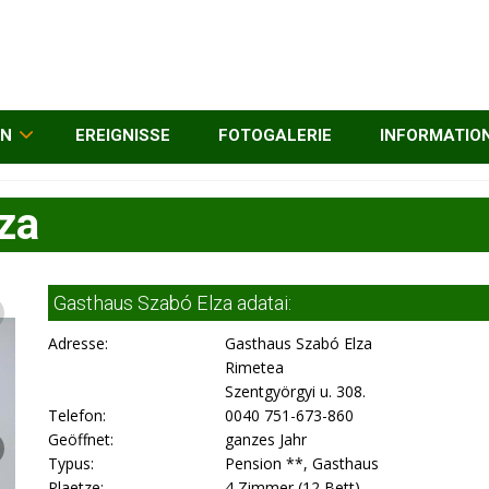
EN
EREIGNISSE
FOTOGALERIE
INFORMATIO
za
Gasthaus Szabó Elza adatai:
Adresse:
Gasthaus Szabó Elza
Rimetea
Szentgyörgyi u. 308.
Telefon:
0040 751-673-860
Geöffnet:
ganzes Jahr
Typus:
Pension **, Gasthaus
Plaetze:
4 Zimmer (12 Bett)