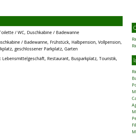
Q
oilette / WC, Duschkabine / Badewanne
R
chkabine / Badewanne, Frühstück, Halbpension, Vollpension,
R
kplatz, geschlossener Parkplatz, Garten
:
Lebensmittelgeschäft, Restaurant, Busparkplatz, Touristik,
l
R
B
P
M
Ca
Ag
M
Pe
Fi
M