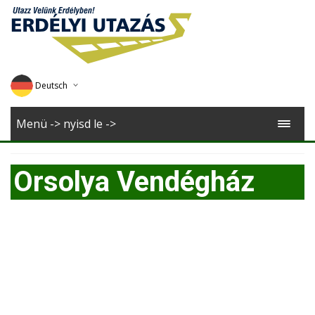
Deutsch
English
Menü -> nyisd le ->
Magyar
Orsolya Vendégház
Romana