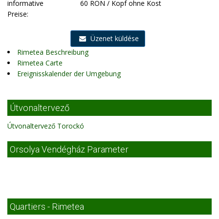
informative
60 RON / Kopf ohne Kost
Preise:
Üzenet küldése
Rimetea Beschreibung
Rimetea Carte
Ereignisskalender der Umgebung
Útvonaltervező
Útvonaltervező Torockó
Orsolya Vendégház Parameter
Quartiers - Rimetea