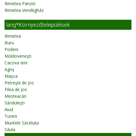
Rimetea Panzió
Rimetea Vendégház
lang*Környezőtelepülések
Rimetea
Buru
Podeni
Moldoveneşti
Cacova Ierii
Agriş
Maşca
Petreştii de Jos
Filea de Jos
Mesteacăn
Sănduleşti
Aiud
Tureni
Muntele Săcelului
Săula