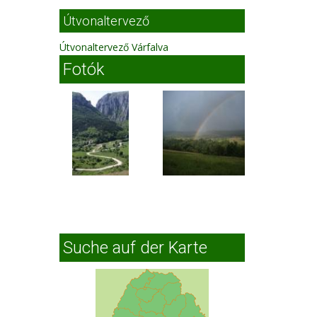
Útvonaltervező
Útvonaltervező Várfalva
Fotók
Suche auf der Karte