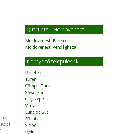
Quartiers - Moldoveneşti
Moldoveneşti Panziók
Moldoveneşti Vendégházak
Környező települések
Rimetea
Tureni
Câmpia Turzii
Săvădisla
Cluj Napoca
Vlaha
e
Luna de Sus
 mit
Rădaia
 Kopf
Siclod
0
Ighiu