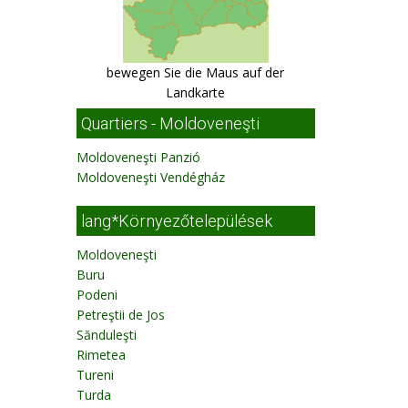
bewegen Sie die Maus auf der
Landkarte
Quartiers - Moldoveneşti
Moldoveneşti Panzió
Moldoveneşti Vendégház
lang*Környezőtelepülések
Moldoveneşti
Buru
Podeni
Petreştii de Jos
Sănduleşti
Rimetea
Tureni
Turda