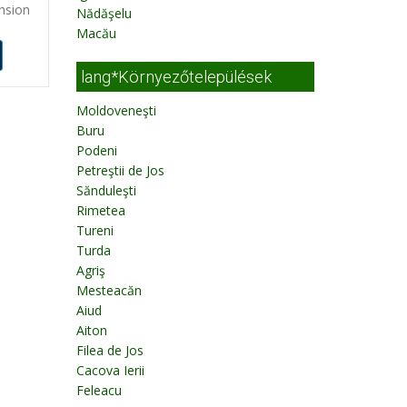
nsion
Nădăşelu
Macău
lang*Környezőtelepülések
Moldoveneşti
Buru
Podeni
Petreştii de Jos
Sănduleşti
Rimetea
Tureni
Turda
Agriş
Mesteacăn
Aiud
Aiton
Filea de Jos
Cacova Ierii
Feleacu