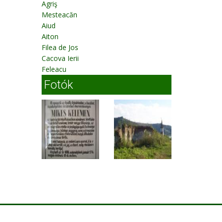
Agriş
Mesteacăn
Aiud
Aiton
Filea de Jos
Cacova Ierii
Feleacu
Fotók