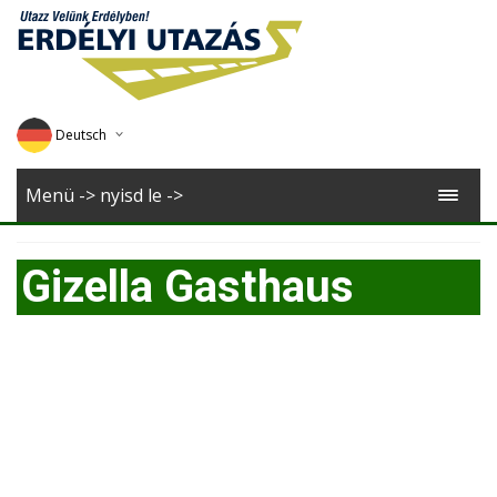
Deutsch
English
Menü -> nyisd le ->
Magyar
Gizella Gasthaus
Romana