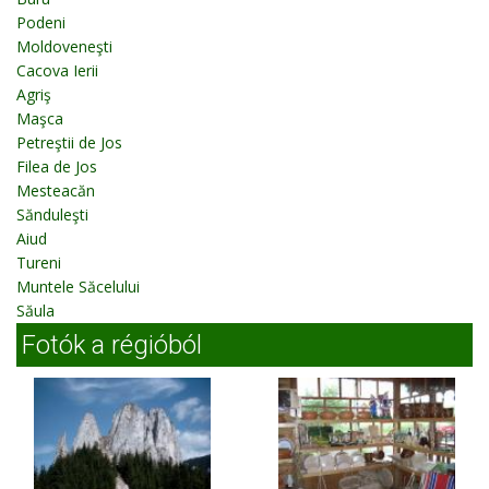
Podeni
Moldoveneşti
Cacova Ierii
Agriş
Maşca
Petreştii de Jos
Filea de Jos
Mesteacăn
Sănduleşti
Aiud
Tureni
Muntele Săcelului
Săula
Fotók a régióból