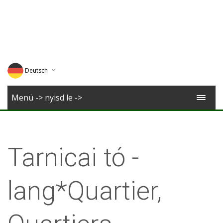
Deutsch
English
Menü -> nyisd le ->
Magyar
Romana
Tarnicai tó -
lang*Quartier,