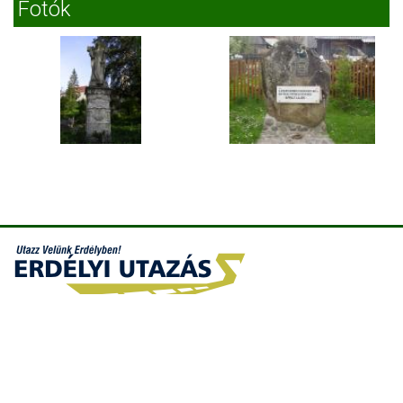
Fotók
Erdélyi Utazás -
E-mail
-
Kapcsolat
-
Jogi tudnivalók
-
Quartierok
-
Erdélyi Utazás
copyright © Erdélyi Utazás 2005-2026 All rights reserved !