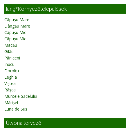
lang*Környezőtelepülések
Căpuşu Mare
Dângău Mare
Căpuşu Mic
Căpuşu Mic
Macău
Gilău
Păniceni
Inucu
Dorolţu
Leghia
Viştea
Râşca
Muntele Săcelului
Mărişel
Luna de Sus
Útvonaltervező