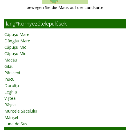
bewegen Sie die Maus auf der Landkarte
lang*Környezőtelepülések
Căpuşu Mare
Dângău Mare
Căpuşu Mic
Căpuşu Mic
Macău
Gilău
Păniceni
Inucu
Dorolţu
Leghia
Viştea
Râşca
Muntele Săcelului
Mărişel
Luna de Sus