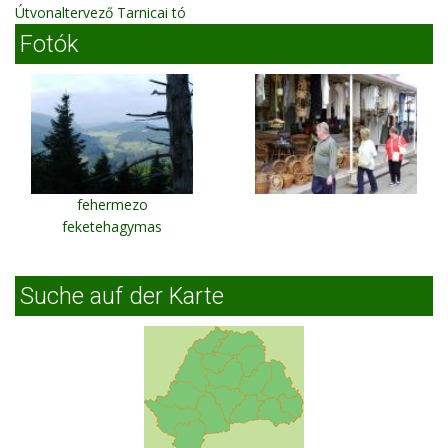
Útvonaltervező Tarnicai tó
Fotók
fehermezo
feketehagymas
Suche auf der Karte