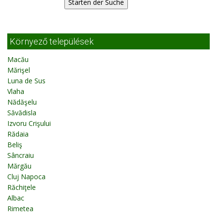
Környező települések
Macău
Mărişel
Luna de Sus
Vlaha
Nădăşelu
Săvădisla
Izvoru Crişului
Rădaia
Beliş
Sâncraiu
Mărgău
Cluj Napoca
Răchiţele
Albac
Rimetea