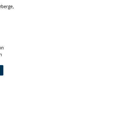
rberge,
on
n