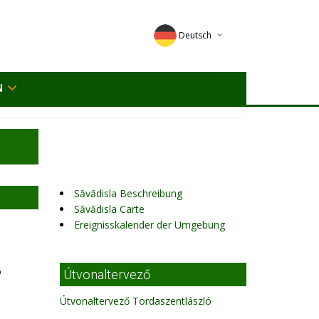
Deutsch
English
N
Magyar
Romana
Săvădisla Beschreibung
Săvădisla Carte
Ereignisskalender der Umgebung
6
Útvonaltervező
Útvonaltervező Tordaszentlászló