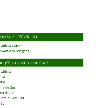
uartiers - Săvădisla
vădisla Panzió
ăvădisla Vendégház
ang*Környezőtelepülések
vădisla
ula
aha
una de Sus
lea de Jos
ntele Săcelului
lău