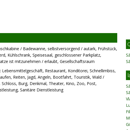
Q
chkabine / Badewanne, selbstversorgend / autark, Frühstück,
rd, Kühlschrank, Speisesaal, geschlossener Parkplatz,
Să
atze ist mitzunehmen / erlaubt, Gesellschaftsraum
S
:
Lebensmittelgeschäft, Restaurant, Konditorei, Schnellimbiss,
l
laufen, Reiten, Jagd, Angeln, Bootfahrt, Touristik, Wald /
, Schloss, Burg, Denkmal, Theater, Kino, Zoo, Post,
Să
tleistung, Sanitäre Dienstleistung
Să
Vl
L
Fi
Mu
Gi