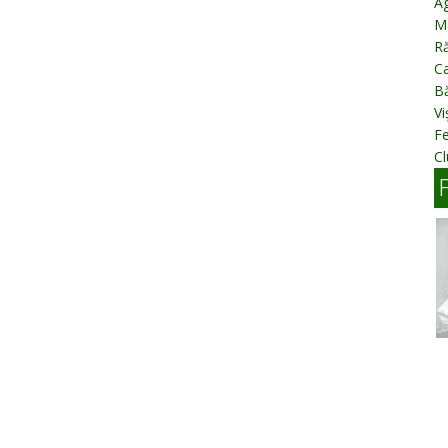
Ag
M
R
Ca
B
Vi
F
C