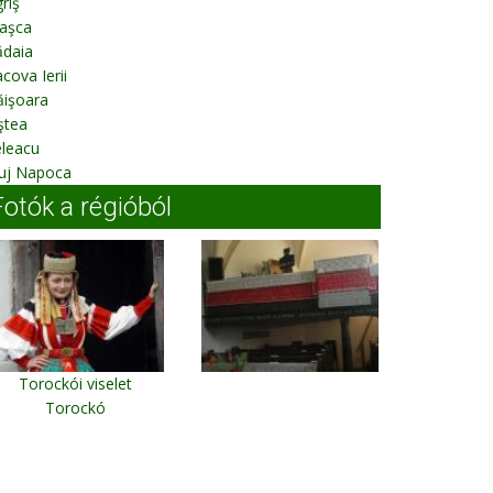
riş
aşca
ădaia
cova Ierii
ăişoara
ştea
eleacu
luj Napoca
Fotók a régióból
Torockói viselet
Torockó