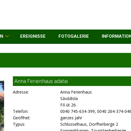
EN
EREIGNISSE
FOTOGALERIE
INFORMATIO
Anna Ferienhaus adatai:
Adresse:
Anna Ferienhaus
Săvădisla
Fő út 26.
Telefon:
0040 745-634-399, 0040 264-374-04
Geöffnet:
ganzes Jahr
Typus:
Schlüsselhaus, Dorfherberge 2
Sonnenblumen, Touristenherberge,