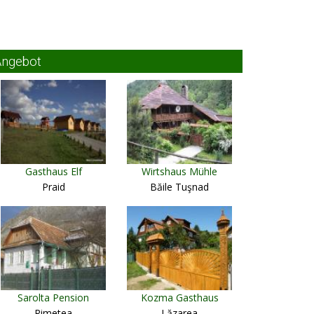
Angebot
Gasthaus Elf
Wirtshaus Mühle
Praid
Băile Tuşnad
Sarolta Pension
Kozma Gasthaus
Rimetea
Lăzarea