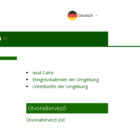
Deutsch
English
N
Magyar
Romana
Ieud Carte
Ereignisskalender der Umgebung
Unterkünfte der Umgebung
Útvonaltervező
Útvonaltervező Jód