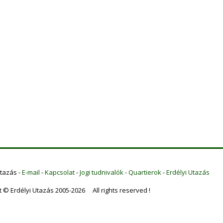
Utazás -
E-mail
-
Kapcsolat
-
Jogi tudnivalók
-
Quartierok
-
Erdélyi Utazás
t © Erdélyi Utazás 2005-2026 All rights reserved !