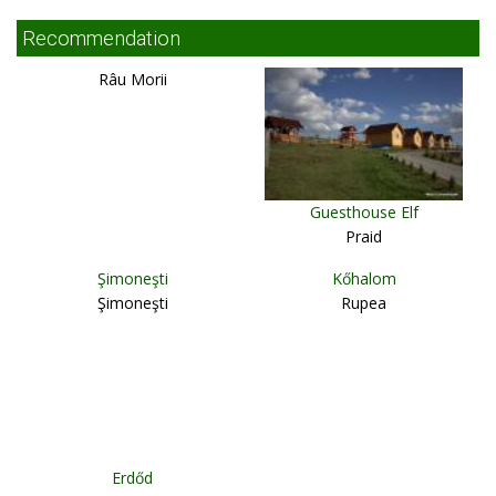
Recommendation
Râu Morii
Guesthouse Elf
Praid
Şimoneşti
Kőhalom
Şimoneşti
Rupea
Erdőd