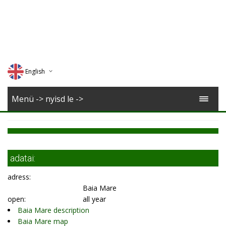
English
Deutsch
Menü -> nyisd le ->
Magyar
Romana
adatai:
adress:
Baia Mare
open:
all year
Baia Mare description
Baia Mare map