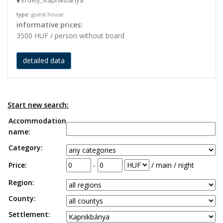
Erdély, Kapnikbánya
type
: guest house
informative prices:
3500 HUF / person without board
detailed data
Start new search:
Accommodation
name:
Category:
Price:
-
/ main / night
Region:
County:
Settlement: