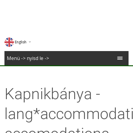
English
Deutsch
Menü -> nyisd le ->
Magyar
Romana
Kapnikbánya -
lang*accommodati