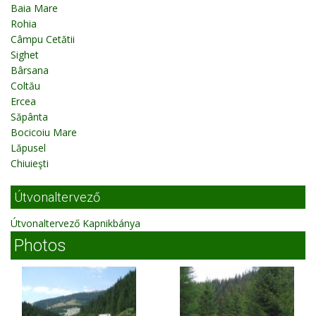
Baia Mare
Rohia
Câmpu Cetătii
Sighet
Bârsana
Coltău
Ercea
Săpânta
Bocicoiu Mare
Lăpusel
Chiuieşti
Útvonaltervező
Útvonaltervező Kapnikbánya
Photos