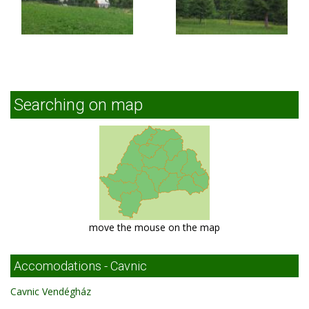
Searching on map
move the mouse on the map
Accomodations - Cavnic
Cavnic Vendégház