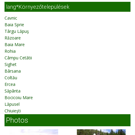
lang*Környezőtelepülések
Cavnic
Baia Sprie
Târgu Lăpuş
Răzoare
Baia Mare
Rohia
Câmpu Cetătii
Sighet
Bârsana
Coltău
Ercea
Săpânta
Bocicoiu Mare
Lăpusel
Chiuieşti
Photos