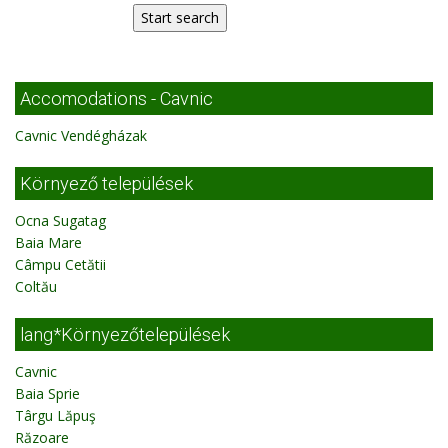
Accomodations - Cavnic
Cavnic Vendégházak
Környező települések
Ocna Sugatag
Baia Mare
Câmpu Cetătii
Coltău
lang*Környezőtelepülések
Cavnic
Baia Sprie
Târgu Lăpuş
Răzoare