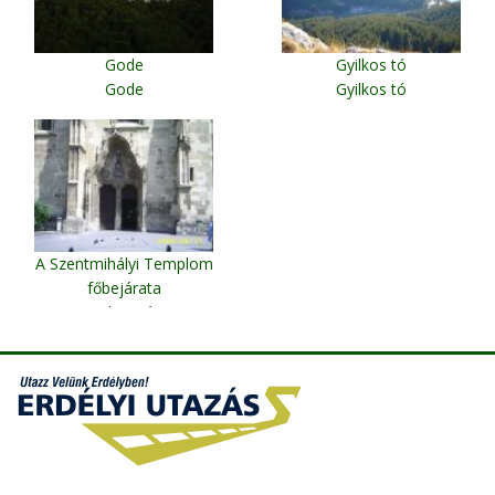
Gode
Gyilkos tó
Gode
Gyilkos tó
A Szentmihályi Templom
főbejárata
Kolozsvár