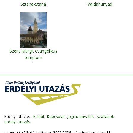
Sztána-Stana
Vajdahunyad
Szent Margit evangélikus
templom
Medgyes
Erdélyi Utazás -
E-mail
-
Kapcsolat
-
Jogi tudnivalók
-
szállások
-
Erdélyi Utazás
copyright © Erdélyi Utazás 2005-2026 All rights reserved !