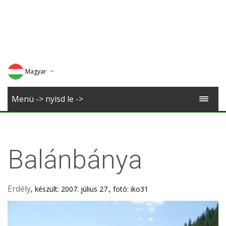
Magyar
Deutsch
Menü -> nyisd le ->
English
Romana
Balánbánya
Erdély
, készült: 2007. július 27., fotó: iko31