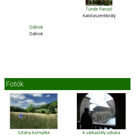
Tünde Panzió
Kalotaszentkirály
Dálnok
Dálnok
Fotók
Sztána környéke
A várkastély udvara