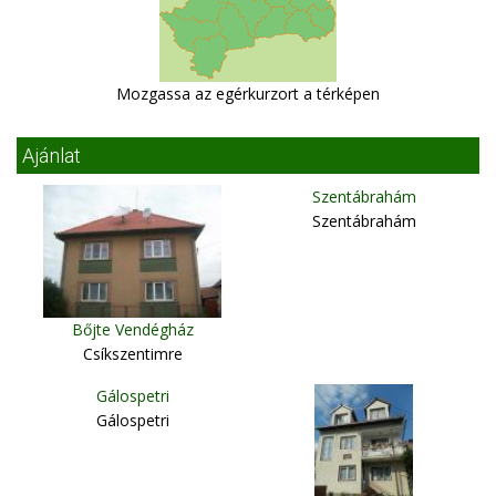
Mozgassa az egérkurzort a térképen
Ajánlat
Szentábrahám
Szentábrahám
Bőjte Vendégház
Csíkszentimre
Gálospetri
Gálospetri