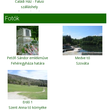
Caládi Ház - Falusi
szálláshely
Csíkszentdomokos
Fotók
Petőfi Sándor emlékműve
Medve tó
Fehéregyháza határa
Szováta
Erdő 1
Szent-Anna tó környéke