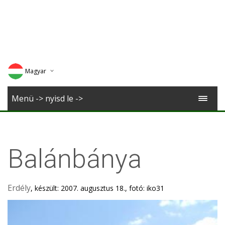
Magyar
Deutsch
Menü -> nyisd le ->
English
Romana
Balánbánya
Erdély
, készült: 2007. augusztus 18., fotó: iko31