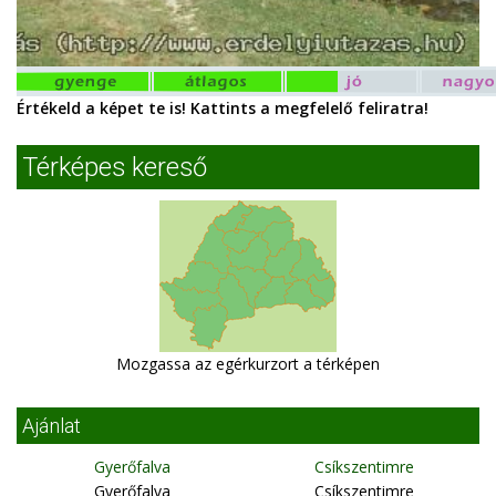
Értékeld a képet te is! Kattints a megfelelő feliratra!
Térképes kereső
Mozgassa az egérkurzort a térképen
Ajánlat
Gyerőfalva
Csíkszentimre
Gyerőfalva
Csíkszentimre