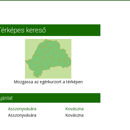
Térképes kereső
Mozgassa az egérkurzort a térképen
jánlat
Asszonyvására
Kovászna
Asszonyvására
Kovászna