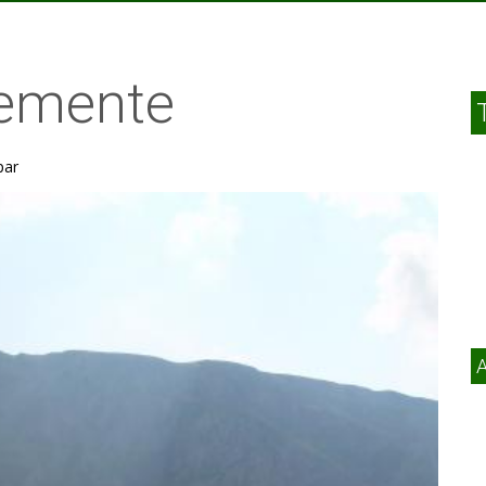
lemente
par
A