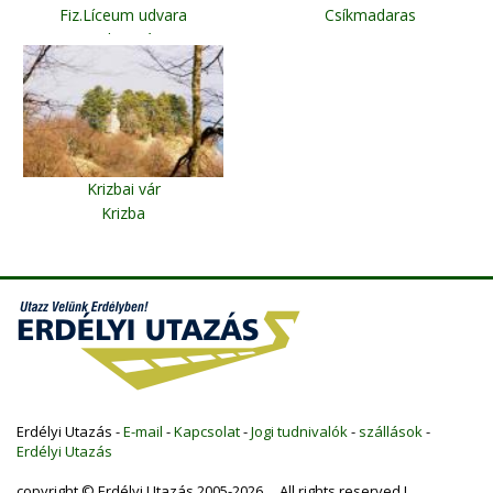
Fiz.Líceum udvara
Csíkmadaras
Kolozsvár
Krizbai vár
Krizba
Erdélyi Utazás -
E-mail
-
Kapcsolat
-
Jogi tudnivalók
-
szállások
-
Erdélyi Utazás
copyright © Erdélyi Utazás 2005-2026 All rights reserved !