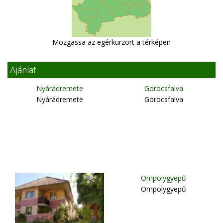
Mozgassa az egérkurzort a térképen
Ajánlat
Nyárádremete
Göröcsfalva
Nyárádremete
Göröcsfalva
Ompolygyepű
Ompolygyepű