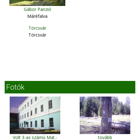
Gábor Panzió
Máréfalva
Törcsvár
Törcsvár
Fotók
Volt 3-as számú Mat.-
tovább