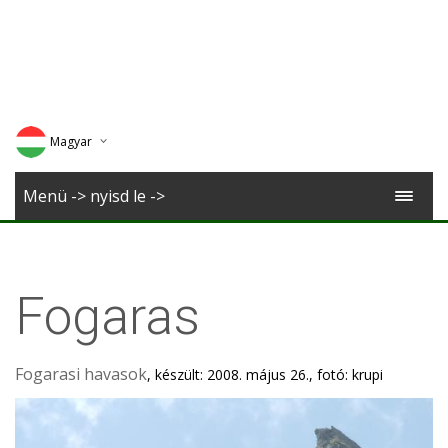
Magyar
Deutsch
Menü -> nyisd le ->
English
Romana
Fogaras
Fogarasi havasok
, készült: 2008. május 26., fotó: krupi