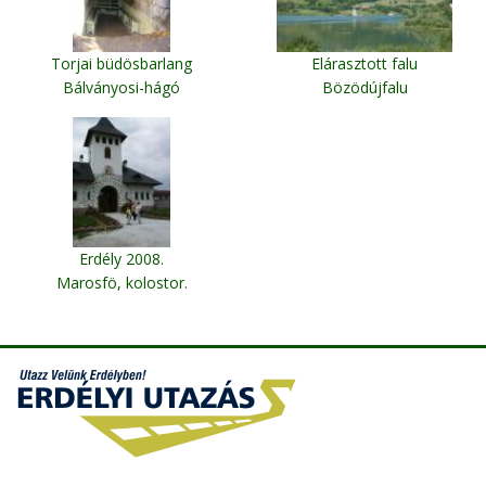
Torjai büdösbarlang
Elárasztott falu
Bálványosi-hágó
Bözödújfalu
Erdély 2008.
Marosfö, kolostor.