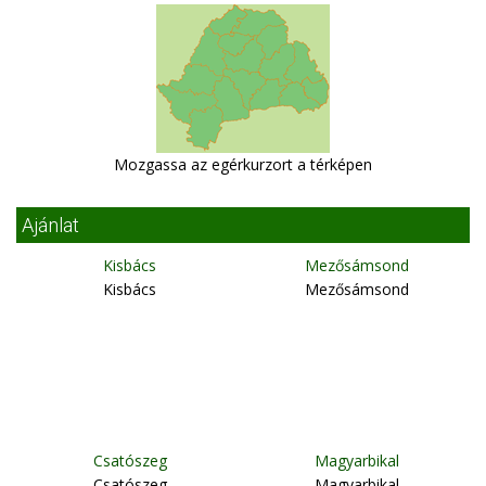
Mozgassa az egérkurzort a térképen
Ajánlat
Kisbács
Mezősámsond
Kisbács
Mezősámsond
Csatószeg
Magyarbikal
Csatószeg
Magyarbikal