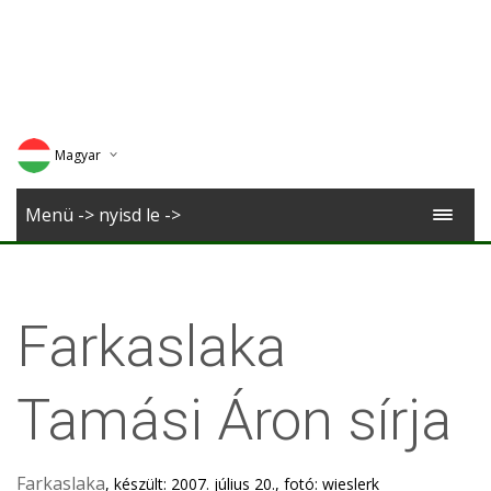
Magyar
Deutsch
Menü -> nyisd le ->
English
Romana
Farkaslaka
Tamási Áron sírja
Farkaslaka
, készült: 2007. július 20., fotó: wieslerk