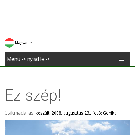
Magyar
Deutsch
Menü -> nyisd le ->
English
Romana
Ez szép!
Csíkmadaras
, készült: 2008. augusztus 23., fotó: Gonika