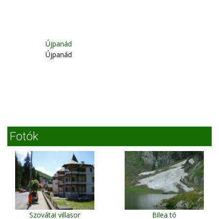
Újpanád
Újpanád
Fotók
Szovátai villasor
Bilea tó