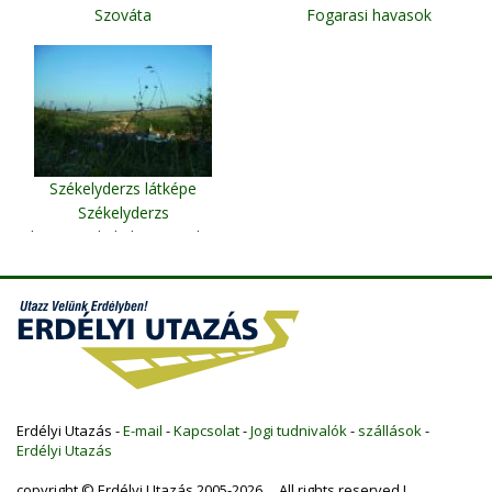
Szováta
Fogarasi havasok
Székelyderzs látképe
Székelyderzs
(http://szekelyderzs.atw.hu)
Erdélyi Utazás -
E-mail
-
Kapcsolat
-
Jogi tudnivalók
-
szállások
-
Erdélyi Utazás
copyright © Erdélyi Utazás 2005-2026 All rights reserved !