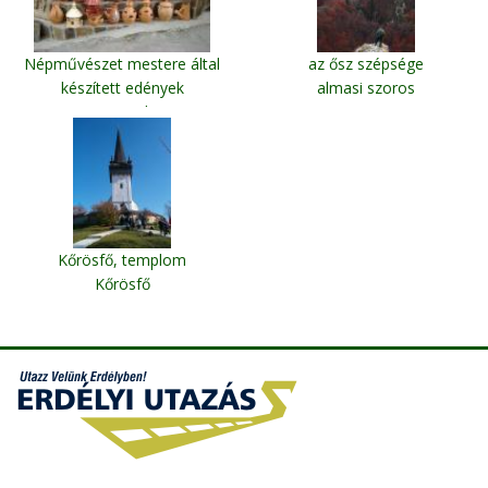
Népművészet mestere által
az ősz szépsége
készített edények
almasi szoros
Korond
Kőrösfő, templom
Kőrösfő