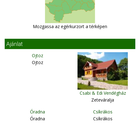
Mozgassa az egérkurzort a térképen
Ajánlat
Ojtoz
Ojtoz
Csabi & Edi Vendégház
Zeteváralja
Óradna
Csíkrákos
Óradna
Csíkrákos