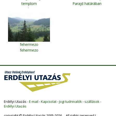
templom
Parajd határában
Medgyes
fehermezo
fehermezo
Erdélyi Utazás -
E-mail
-
Kapcsolat
-
Jogi tudnivalók
-
szállások
-
Erdélyi Utazás
copyright © Erdélyi Utazás 2005-2026 All rights reserved !