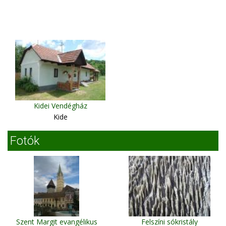
Kidei Vendégház
Kide
Fotók
Szent Margit evangélikus
Felszíni sókristály