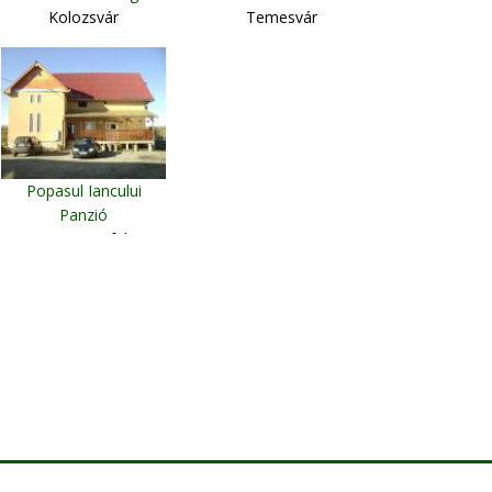
Kolozsvár
Temesvár
Popasul Iancului
Panzió
Havasnagyfalu