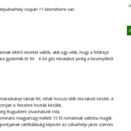
A
elyudvarhely csupán 11 kilométerre van.
A
nak eltérő nézetet vallók, akik úgy vélik, hogy a földrajzi
ra gyülemlik itt fel. A bő gőz névalakot pedig a besenyőktől
radványt tártak fel, tehát hosszú idők óta lakott terület. A
mjait is felszínre hozták később.
n még Buguzként olvashatunk róla.
omináns magyarság mellett 15 fő románnak vallotta magát.
pontjainak ratifikálásáig képezte az Udvarhelyi járás szerves