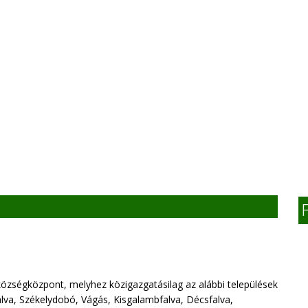
zségközpont, melyhez közigazgatásilag az alábbi települések
lva, Székelydobó, Vágás, Kisgalambfalva, Décsfalva,