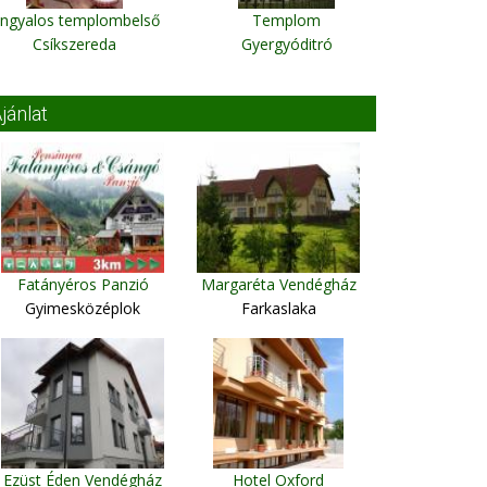
ngyalos templombelső
Templom
Csíkszereda
Gyergyóditró
jánlat
Fatányéros Panzió
Margaréta Vendégház
Gyimesközéplok
Farkaslaka
Ezüst Éden Vendégház
Hotel Oxford