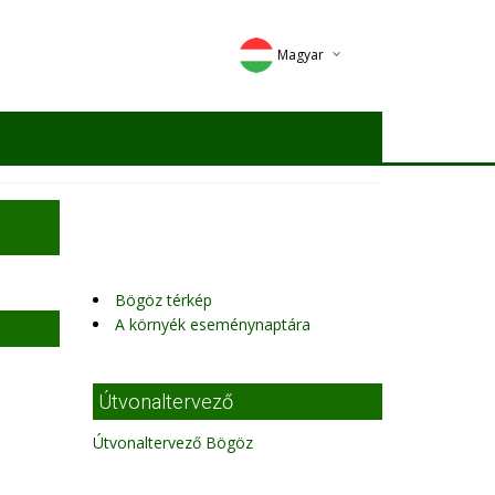
Magyar
Deutsch
English
Romana
Bögöz térkép
A környék eseménynaptára
Útvonaltervező
Útvonaltervező Bögöz