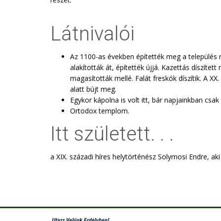
Látnivalói
Az 1100-as években építették meg a település
alakították át, építették újjá. Kazettás díszítet
magasították mellé. Falát freskók díszítik. A X
alatt bújt meg.
Egykor kápolna is volt itt, bár napjainkban csak
Ortodox templom.
Itt született. . .
a XIX. századi híres helytörténész Solymosi Endre, aki