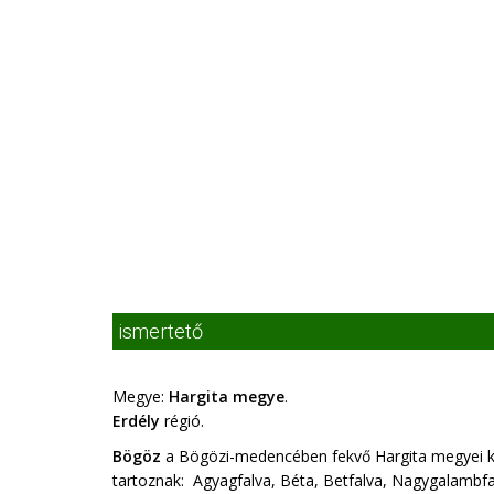
ismertető
Megye:
Hargita megye
.
Erdély
régió.
Bögöz
a Bögözi-medencében fekvő Hargita megyei kö
tartoznak: Agyagfalva, Béta, Betfalva, Nagygalambfa