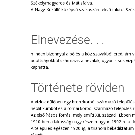
Székelymagyaros és Mátisfalva.
A Nagy-Küküllő középső szakaszán fekvő falutól Szék
Elnevezése. . .
minden bizonnyal a bő és a köz szavakból ered, ám van
adottságokból származik a névalak, ugyanis sok vízpá
kaphatta.
Története röviden
A Vizlok dűlőben egy bronzkorból származó településma
neolitikumból és a római korból származó település ro
Az első írásos forrás, mely említi XII. századi. Ebbe
1910-ben a lakosság nagy része magyar. 1992-re a d
A település egészen 1920-ig, a trianoni békediktátum 
részét.