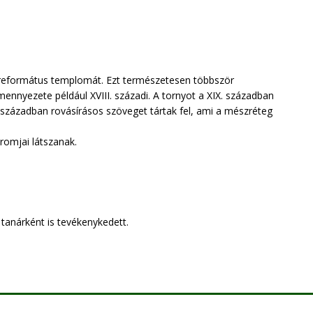
 református templomát. Ezt természetesen többször
t mennyezete például XVIII. századi. A tornyot a XIX. században
X. században rovásírásos szöveget tártak fel, ami a mészréteg
 romjai látszanak.
 tanárként is tevékenykedett.