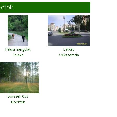
Fotók
Falusi hangulat
Látkép
Énlaka
Csíkszereda
Borszék 053
Borszék