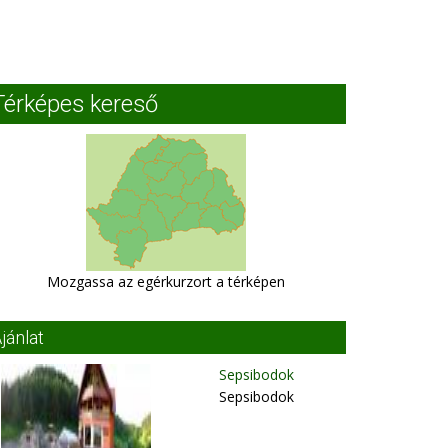
Térképes kereső
Mozgassa az egérkurzort a térképen
jánlat
Sepsibodok
Sepsibodok