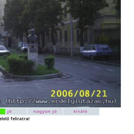
lelő feliratra!