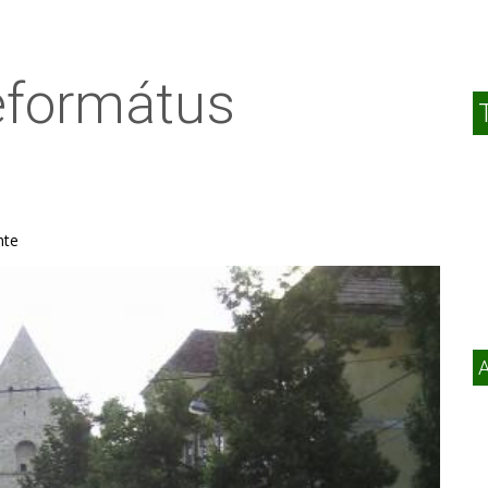
eformátus
mte
A