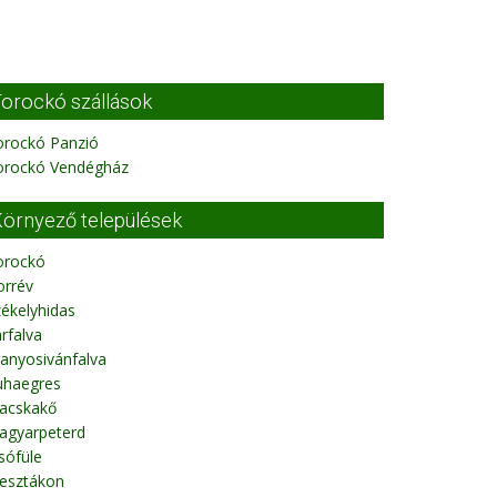
orockó szállások
orockó Panzió
orockó Vendégház
örnyező települések
orockó
orrév
ékelyhidas
rfalva
anyosivánfalva
uhaegres
acskakő
agyarpeterd
sófüle
esztákon