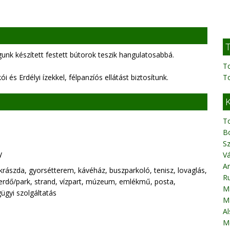
T
 készített festett bútorok teszik hangulatosabbá.
T
és Erdélyi ízekkel, félpanzíós ellátást biztosítunk.
T
K
T
B
Sz
y
Vá
Ar
krászda, gyorsétterem, kávéház, buszparkoló, tenisz, lovaglás,
R
erdő/park, strand, vízpart, múzeum, emlékmű, posta,
M
ügyi szolgáltatás
M
Al
M