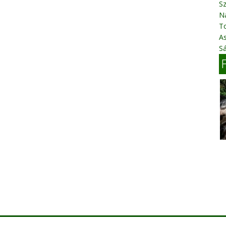
Sz
N
T
A
Sá