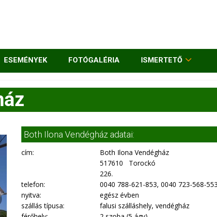
ESEMÉNYEK
FOTÓGALÉRIA
ISMERTETŐ
ház
Both Ilona Vendégház adatai:
cím:
Both Ilona Vendégház
517610 Torockó
226.
telefon:
0040 788-621-853, 0040 723-568-55
nyitva:
egész évben
szállás típusa:
falusi szálláshely, vendégház
férőhely:
2 szoba (5 ágy)