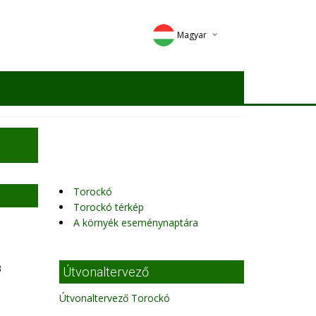
Magyar
Deutsch
English
Romana
Torockó
Torockó térkép
A környék eseménynaptára
3
Útvonaltervező
Útvonaltervező Torockó