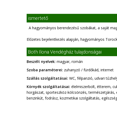
ismertető
A hagyományos berendezésű szobákat, a saját magunk
Előzetes bejelentkezés alapján, hagyományos Torockói 
Both Ilona Vendégház tulajdonságai
Beszélt nyelvek:
magyar, román
Szoba paraméterei:
zuhanyzó / fürdőkád, internet
Szállás szolgáltatásai:
WC, félpanzió, udvari tűzhel
Környék szolgáltatásai:
élelmiszerbolt, étterem, cu
horgászat, sporteszköz-kölcsönzés, természetjárás, 
benzinkút, fodrász, kozmetikai szolgáltatás, egészség