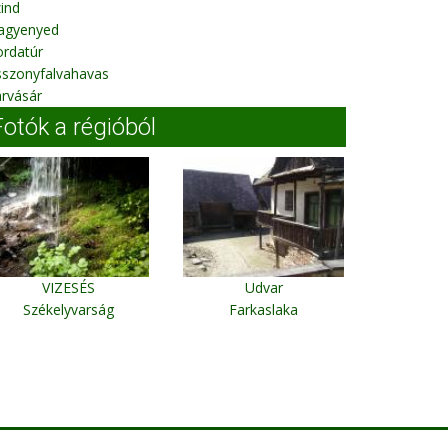
ind
agyenyed
ordatúr
sszonyfalvahavas
rvásár
Fotók a régióból
VIZESÉS
Udvar
Székelyvarság
Farkaslaka