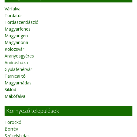
Várfalva
Tordatúr
Tordaszentlászló
Magyarfenes
Magyarigen
Magyarlóna
Kolozsvár
Aranyosgyéres
Andrásháza
Gyulafehérvár
Tarnicai tó
Magyarnádas
Siklód
Mákófalva
Környező települések
Torockó
Borrév
Székelyhidas