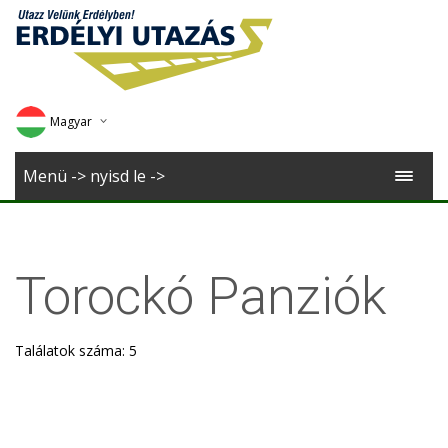
Magyar
Deutsch
Menü -> nyisd le ->
English
Romana
Torockó Panziók
Találatok száma: 5