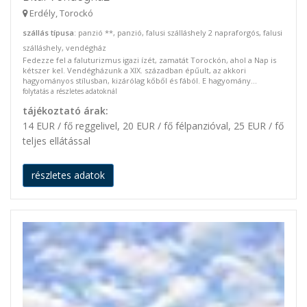
Erdély, Torockó
szállás típusa
: panzió **, panzió, falusi szálláshely 2 napraforgós, falusi
szálláshely, vendégház
Fedezze fel a faluturizmus igazi ízét, zamatát Torockón, ahol a Nap is
kétszer kel. Vendégházunk a XIX. században épűult, az akkori
hagyományos stílusban, kizárólag kőből és fából. E hagyomány...
folytatás a részletes adatoknál
tájékoztató árak:
14 EUR / fő reggelivel, 20 EUR / fő félpanzióval, 25 EUR / fő
teljes ellátással
részletes adatok