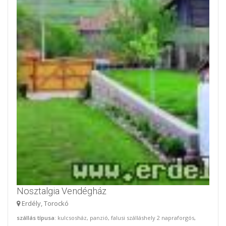
Nosztalgia Vendégház
Erdély, Torockó
szállás típusa
: kulcsosház, panzió, falusi szálláshely 2 napraforgós,