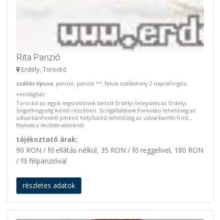
Rita Panzió
Erdély, Torockó
szállás típusa
: panzió, panzió **, falusi szálláshely 2 napraforgós,
vendégház
Torockó az egyik legszebbnek tartott Erdélyi település az Erdélyi
Szigethegység keleti részében. Szolgáltatások:Parkolási lehetőség az
udvarbanFedett pihenő helySütési lehetőség az udvarbanWi-fi int...
folytatás a részletes adatoknál
tájékoztató árak:
90 RON / fő ellátás nélkül, 35 RON / fő reggelivel, 180 RON
/ fő félpanzióval
részletes adatok