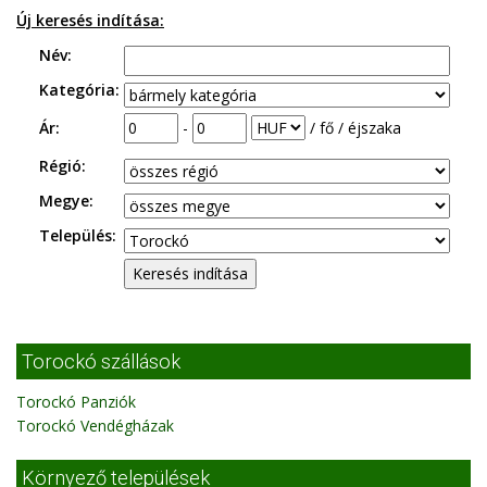
Új keresés indítása:
Név:
Kategória:
Ár:
-
/ fő / éjszaka
Régió:
Megye:
Település:
Torockó szállások
Torockó Panziók
Torockó Vendégházak
Környező települések