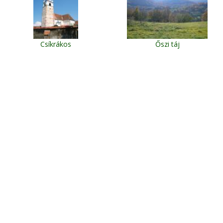
Csíkrákos
Őszi táj
Csíkrákos
Bucsin
Térképes kereső
Mozgassa az egérkurzort a térképen
Torockó szállások