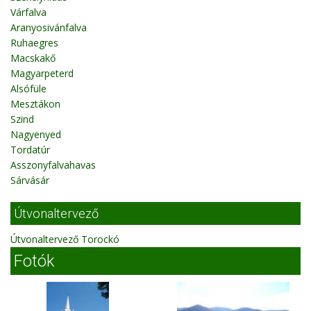
Várfalva
Aranyosivánfalva
Ruhaegres
Macskakő
Magyarpeterd
Alsófüle
Mesztákon
Szind
Nagyenyed
Tordatúr
Asszonyfalvahavas
Sárvásár
Útvonaltervező
Útvonaltervező Torockó
Fotók