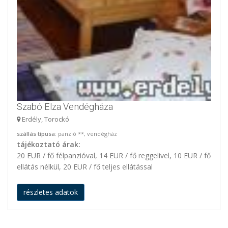
Szabó Elza Vendégháza
Erdély, Torockó
szállás típusa
: panzió **, vendégház
tájékoztató árak:
20 EUR / fő félpanzióval, 14 EUR / fő reggelivel, 10 EUR / fő
ellátás nélkül, 20 EUR / fő teljes ellátással
részletes adatok