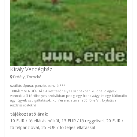
Király Vendégház
Erdély, Torockó
szállás típusa
: panzió, panzió ***
KIRÁLY VENDÉGHÁZ A két férőhelyes szobákban különálló ágyak
vannak, a 3 férőhelyes szobákban pedig egy franciaágy és egy különálló
ágy. Egyéb szolgáltatások: konferenciaterem 30 főre V...
folytatás a
részletes adatoknál
tájékoztató árak:
10 EUR / fő ellátás nélkül, 13 EUR / fő reggelivel, 20 EUR /
fő félpanzióval, 25 EUR / fő teljes ellátással