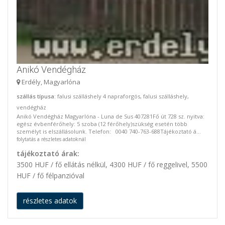
Anikó Vendégház
Erdély, Magyarlóna
szállás típusa
: falusi szálláshely 4 napraforgós, falusi szálláshely,
vendégház
Anikó Vendégház Magyarlóna - Luna de Sus 407281Fő út 728 sz. nyitva:
egész évbenférőhely: 5 szoba (12 férőhely)szükség esetén több
személyt is elszállásolunk. Telefon: 0040 740-763-688Tájékoztató á...
folytatás a részletes adatoknál
tájékoztató árak:
3500 HUF / fő ellátás nélkül, 4300 HUF / fő reggelivel, 5500
HUF / fő félpanzióval
részletes adatok