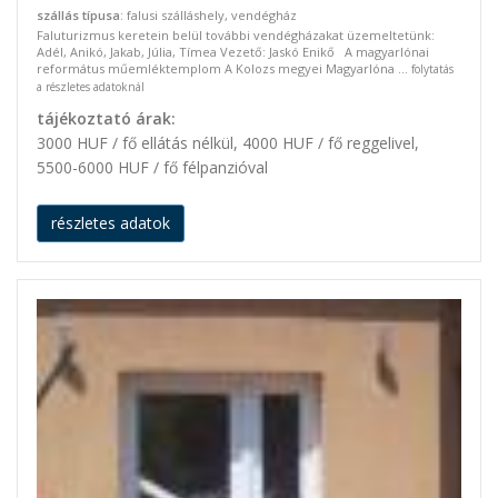
szállás típusa
: falusi szálláshely, vendégház
Faluturizmus keretein belül további vendégházakat üzemeltetünk:
Adél, Anikó, Jakab, Júlia, Tímea Vezető: Jaskó Enikő A magyarlónai
református műemléktemplom A Kolozs megyei Magyarlóna ...
folytatás
a részletes adatoknál
tájékoztató árak:
3000 HUF / fő ellátás nélkül, 4000 HUF / fő reggelivel,
5500-6000 HUF / fő félpanzióval
részletes adatok