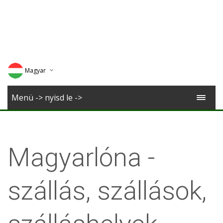
Magyar
Deutsch
Menü -> nyisd le ->
English
Romana
Magyarlóna -
szállás, szállások,