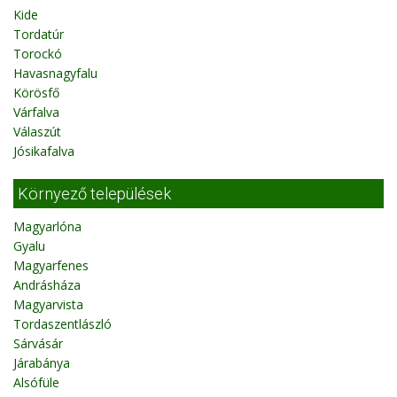
Kide
Tordatúr
Torockó
Havasnagyfalu
Körösfő
Várfalva
Válaszút
Jósikafalva
Környező települések
Magyarlóna
Gyalu
Magyarfenes
Andrásháza
Magyarvista
Tordaszentlászló
Sárvásár
Járabánya
Alsófüle