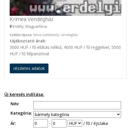
Krimea Vendégház
Erdély, Magyarlóna
szállás típusa
: falusi szálláshely, vendégház
tájékoztató árak:
3000 HUF / fő ellátás nélkül, 4000 HUF / fő reggelivel, 5500
HUF / fő félpanzióval
részletes adatok
Új keresés indítása:
Név:
Kategória:
Ár:
-
/ fő / éjszaka