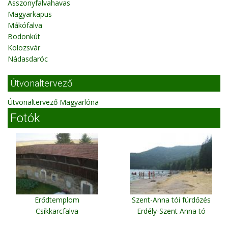
Asszonyfalvahavas
Magyarkapus
Mákófalva
Bodonkút
Kolozsvár
Nádasdaróc
Útvonaltervező
Útvonaltervező Magyarlóna
Fotók
Erődtemplom
Szent-Anna tói fürdőzés
Csíkkarcfalva
Erdély-Szent Anna tó