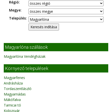
Régió:
Megye:
Település:
Magyarlóna szállások
Magyarlóna Vendégházak
Környező települések
Magyarfenes
Andrásháza
Tordaszentlászló
Magyarnádas
Mákófalva
Tarnicai tó
Kolozsvár